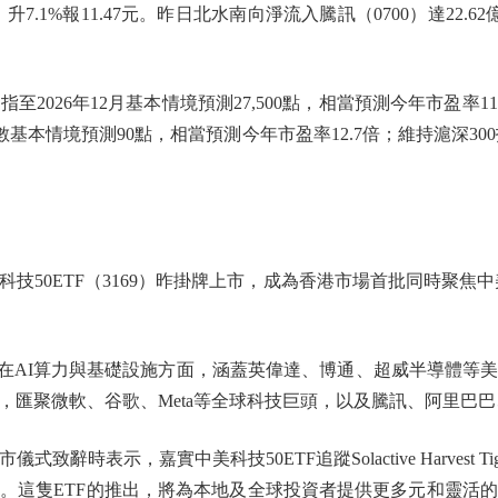
8） 升7.1%報11.47元。昨日北水南向淨流入騰訊（0700）達22.
。
26年12月基本情境預測27,500點，相當預測今年市盈率11.
數基本情境預測90點，相當預測今年市盈率12.7倍；維持滬深30
50ETF（3169）昨掛牌上市，成為香港市場首批同時聚焦中
。
在AI算力與基礎設施方面，涵蓋英偉達、博通、超威半導體等
匯聚微軟、谷歌、Meta等全球科技巨頭，以及騰訊、阿里巴巴、
實中美科技50ETF追蹤Solactive Harvest Tiger G2 
。這隻ETF的推出，將為本地及全球投資者提供更多元和靈活