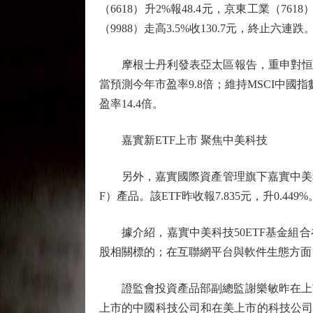
（6618）升2%報48.4元，京東工業（761
（9988）走高3.5%收130.7元，終止六連跌
摩根士丹利發表亞太區報告，重申對恒指至20
當預測今年市盈率9.8倍；維持MSCI中國指
盈率14.4倍。
嘉實新ETF上市 聚焦中美科技
另外，嘉實國際資產管理旗下嘉實中美科技
F）產品。該ETF昨收報7.835元，升0.449%
據介紹，嘉實中美科技50ETF基金組合
股相關標的；在互聯網平台與軟件生態方面，
證監會投資產品部副總監謝樂敏昨在上市儀式致辭時表示，嘉
上市的中國科技公司和在美上市的科技公司