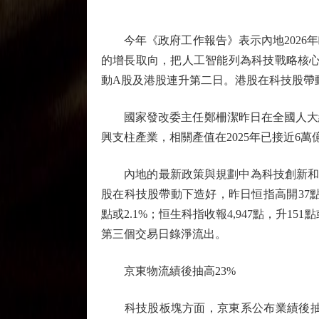
今年《政府工作報告》表示內地2026年
的增長取向，把人工智能列為科技戰略核心
動A股及港股連升第二日。港股在科技股帶動下造好
國家發改委主任鄭柵潔昨日在全國人大經
興支柱產業，相關產值在2025年已接近6萬
內地的最新政策與規劃中為科技創新和產
股在科技股帶動下造好，昨日恒指高開37點後升幅
點或2.1%；恒生科指收報4,947點，升151
第三個交易日錄淨流出。
京東物流績後抽高23%
科技股板塊方面，京東系公布業績後抽高，京東