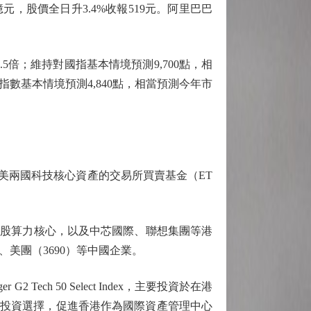
62億元，股價全日升3.4%收報519元。阿里巴巴
5倍；維持對國指基本情境預測9,700點，相
0指數基本情境預測4,840點，相當預測今年市
美兩國科技核心資產的交易所買賣基金（ET
美股算力核心，以及中芯國際、聯想集團等港
美團（3690）等中國企業。
Tech 50 Select Index，主要投資於在港
的投資選擇，促進香港作為國際資產管理中心