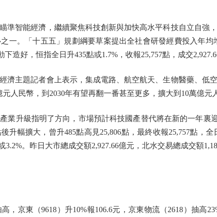
瞄準智能經濟，繼續聚焦科技創新與加快高水平科技自立自強
之一。「十五五」規劃綱要草案提出全社會研發經費投入年均
，恒指全日升435點或1.7%，收報25,757點，成交2,927
濟主題記者會上表示，集成電路、航空航天、生物醫藥、低空
億元人民幣，到2030年有望再翻一番甚至更多，擴大到10萬億元
業升級指明了方向，市場預計科技國產替代將在新的一年裏迎
擴大，曾升485點高見25,806點，最終收報25,757點，全日升4
點或3.2%。昨日大市總成交額2,927.66億元，北水交易總成交額1,1
（9618）升10%報106.6元，京東物流（2618）抽高23