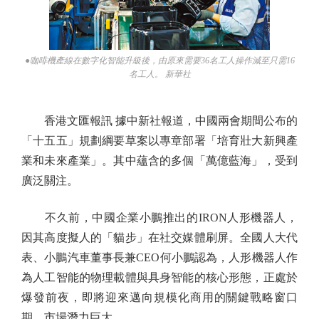
●咖啡機產線在數字化智能升級後，由原來需要36名工人操作減至只需16
名工人。 新華社
香港文匯報訊 據中新社報道，中國兩會期間公布的
「十五五」規劃綱要草案以專章部署「培育壯大新興產
業和未來產業」。其中蘊含的多個「萬億藍海」，受到
廣泛關注。
不久前，中國企業小鵬推出的IRON人形機器人，
因其高度擬人的「貓步」在社交媒體刷屏。全國人大代
表、小鵬汽車董事長兼CEO何小鵬認為，人形機器人作
為人工智能的物理載體與具身智能的核心形態，正處於
爆發前夜，即將迎來邁向規模化商用的關鍵戰略窗口
期，市場潛力巨大。