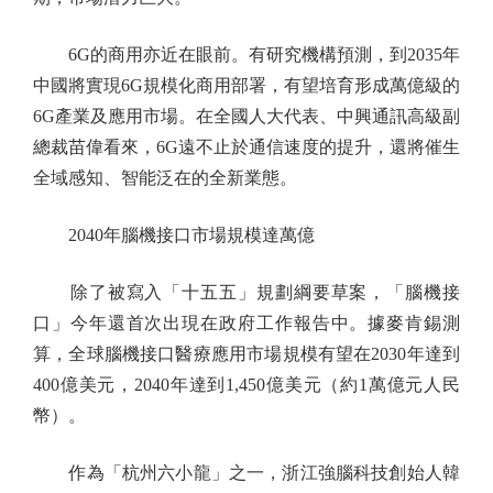
6G的商用亦近在眼前。有研究機構預測，到2035年
中國將實現6G規模化商用部署，有望培育形成萬億級的
6G產業及應用市場。在全國人大代表、中興通訊高級副
總裁苗偉看來，6G遠不止於通信速度的提升，還將催生
全域感知、智能泛在的全新業態。
2040年腦機接口市場規模達萬億
除了被寫入「十五五」規劃綱要草案，「腦機接
口」今年還首次出現在政府工作報告中。據麥肯錫測
算，全球腦機接口醫療應用市場規模有望在2030年達到
400億美元，2040年達到1,450億美元（約1萬億元人民
幣）。
作為「杭州六小龍」之一，浙江強腦科技創始人韓