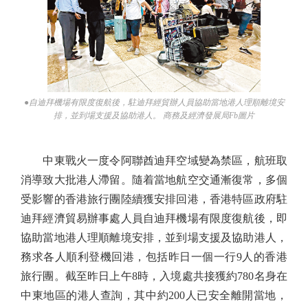
●自迪拜機場有限度復航後，駐迪拜經貿辦人員協助當地港人理順離境安
排，並到場支援及協助港人。 商務及經濟發展局Fb圖片
中東戰火一度令阿聯酋迪拜空域變為禁區，航班取
消導致大批港人滯留。隨着當地航空交通漸復常，多個
受影響的香港旅行團陸續獲安排回港，香港特區政府駐
迪拜經濟貿易辦事處人員自迪拜機場有限度復航後，即
協助當地港人理順離境安排，並到場支援及協助港人，
務求各人順利登機回港，包括昨日一個一行9人的香港
旅行團。截至昨日上午8時，入境處共接獲約780名身在
中東地區的港人查詢，其中約200人已安全離開當地，