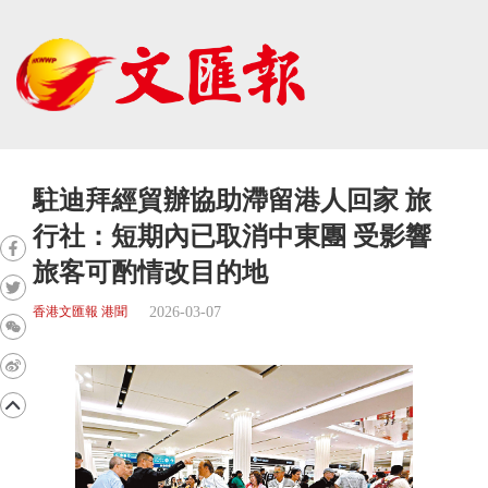
駐迪拜經貿辦協助滯留港人回家 旅
行社：短期內已取消中東團 受影響
旅客可酌情改目的地
2026-03-07
香港文匯報 港聞