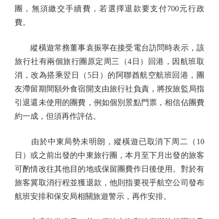
團，無須繳交手續費，若選擇退款要支付700元行政
費。
縱橫遊常務董事袁振寧在接受電台訪問時表示，該
旅行社有兩個旅行團原定周三（4日）回港，因航班取
消，改為搭乘翌日（5日）的阿聯酋航空航班回港，團
友滯留期間額外食宿開支由旅行社負責，將按旅監局指
引退還未使用的團費，例如個別景點門票，相信佔團費
約一成，但須再作評估。
由於中東局勢未明朗，縱橫遊已取消下周二（10
日）或之前出發的中東旅行團，本月至下月出發的旅客
可酌情改往其他目的地或保留團費作日後使用。對於有
旅客冀取消行程並獲退款，他則指要視乎航空公司發布
航班安排和保安局相關旅遊警示，再作安排。