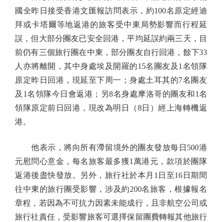
國全昨日接受香港文匯報訪問表示，約100名原定經迪
拜或卡塔爾等地返港的旅客受中東局勢影響而行程延
誤，但大部分團友已安全回港，平均延誤約兩三天，目
前仍有三個旅行團在中東，部分團友自行回港，餘下33
人亦將離開，其中身處埃及開羅的15名團友及1名領隊
原定昨日回港，現延至下周一；身處土耳其的7名團友
及1名領隊今日會返港；另8名身處摩洛哥的團友和1名
領隊原定前日回港，現改為明日（8日）經上海轉機返
港。
他表示，將向所有滯留境外的團友發放每日500港
元慰問心意金，每名旅客最多獲1萬港元，款項於團隊
返港後盡快發放。另外，旅行社於本月1日至16日期間
往中東的旅行團受影響，涉及約200名旅客，根據報名
章程，若因為不可抗力因素未能成行，且非航空公司或
旅行社責任，受影響旅客可選擇保留團費轉報其他旅行