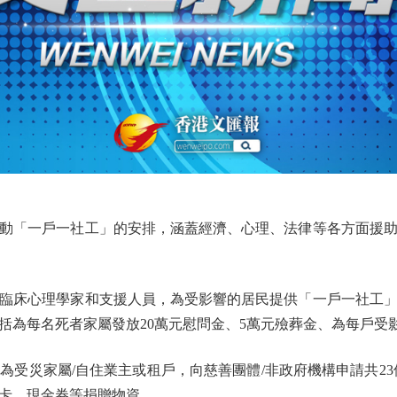
「一戶一社工」的安排，涵蓋經濟、心理、法律等各方面援助
臨床心理學家和支援人員，為受影響的居民提供「一戶一社工
括為每名死者家屬發放20萬元慰問金、5萬元殮葬金、為每戶受影
災家屬/自住業主或租戶，向慈善團體/非政府機構申請共23
卡、現金券等捐贈物資。