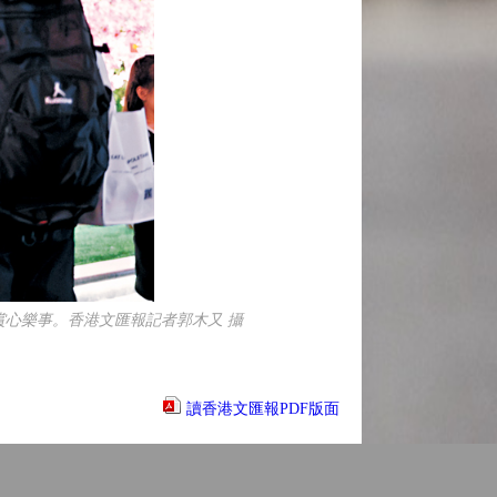
心樂事。香港文匯報記者郭木又 攝
讀香港文匯報PDF版面