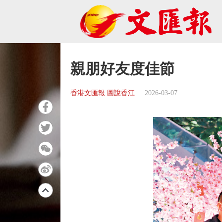
親朋好友度佳節
香港文匯報 圖說香江
2026-03-07