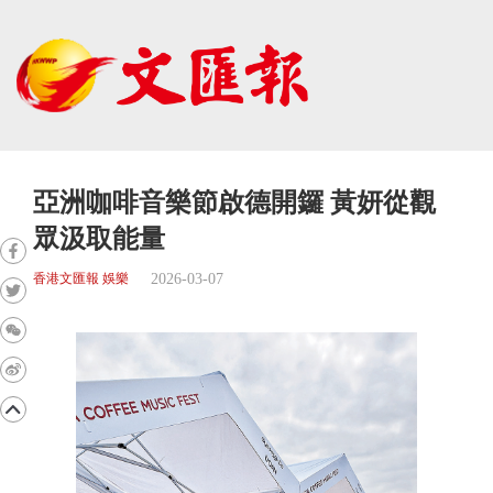
亞洲咖啡音樂節啟德開鑼 黃妍從觀
眾汲取能量
2026-03-07
香港文匯報 娛樂