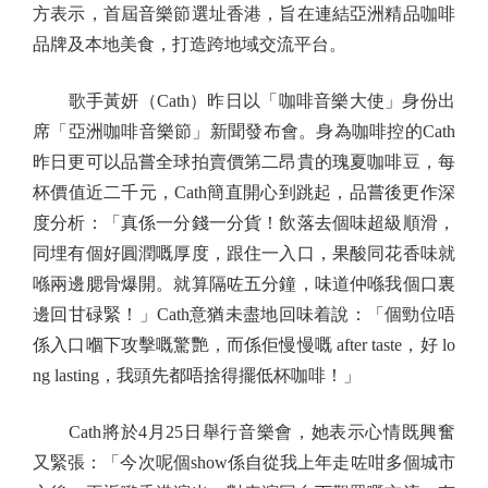
方表示，首屆音樂節選址香港，旨在連結亞洲精品咖啡
品牌及本地美食，打造跨地域交流平台。
歌手黃妍（Cath）昨日以「咖啡音樂大使」身份出
席「亞洲咖啡音樂節」新聞發布會。身為咖啡控的Cath
昨日更可以品嘗全球拍賣價第二昂貴的瑰夏咖啡豆，每
杯價值近二千元，Cath簡直開心到跳起，品嘗後更作深
度分析：「真係一分錢一分貨！飲落去個味超級順滑，
同埋有個好圓潤嘅厚度，跟住一入口，果酸同花香味就
喺兩邊腮骨爆開。就算隔咗五分鐘，味道仲喺我個口裏
邊回甘碌緊！」Cath意猶未盡地回味着說：「個勁位唔
係入口嗰下攻擊嘅驚艷，而係佢慢慢嘅 after taste，好 lo
ng lasting，我頭先都唔捨得擺低杯咖啡！」
Cath將於4月25日舉行音樂會，她表示心情既興奮
又緊張：「今次呢個show係自從我上年走咗咁多個城市