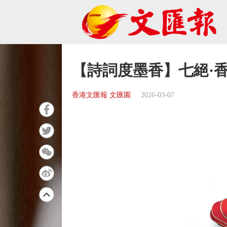
【詩詞度墨香】七絕·
香港文匯報 文匯園
2026-03-07