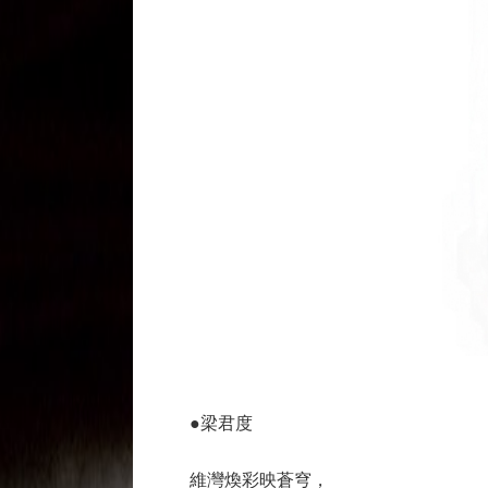
●梁君度
維灣煥彩映蒼穹，