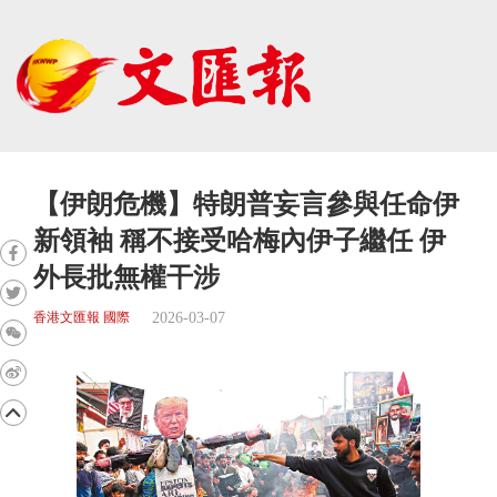
【伊朗危機】特朗普妄言參與任命伊
新領袖 稱不接受哈梅內伊子繼任 伊
外長批無權干涉
2026-03-07
香港文匯報 國際