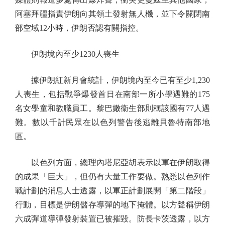
阿塞拜疆指責伊朗向其領土發射無人機，並下令關閉南
部空域12小時，伊朗否認有關指控。
伊朗境內至少1230人喪生
據伊朗紅新月會統計，伊朗境內至今已有至少1,230
人喪生，包括戰爭爆發首日在南部一所小學遇難的175
名女學童和教職員工。黎巴嫩衞生部則稱該國有77人遇
難。數以千計民眾在以色列警告後逃離貝魯特南部地
區。
以色列方面，總理內塔尼亞胡表示以軍在伊朗取得
的成果「巨大」，但仍有大量工作要做。熟悉以色列作
戰計劃的消息人士透露，以軍正計劃展開「第二階段」
行動，目標是伊朗儲存導彈的地下掩體。以方聲稱伊朗
六成彈道導彈發射裝置已被摧毀。防長卡茨透露，以方