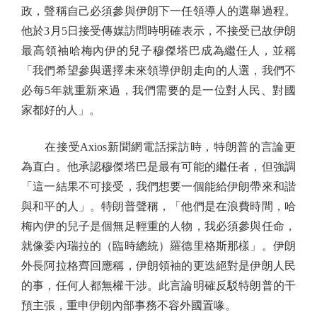
政，聲稱自己必須參與伊朗下一任領導人的選舉過程。
他於3月5日接受傳媒訪問時明確表示，不接受已故伊朗
最高領袖哈梅內伊的兒子穆傑塔巴成為繼任人，並稱
「我們希望參與選擇未來領導伊朗走向的人選，我們不
必每5年就重新來過，我們需要的是一位對人民、對國
家都好的人」。
在接受Axios新聞網電話採訪時，特朗普的言論更
為直白。他承認穆傑塔巴是最有可能的繼任者，但強調
「這一結果不可接受，我們想要一個能給伊朗帶來和諧
與和平的人」。特朗普聲稱，「他們是在浪費時間，哈
梅內伊的兒子是個無足輕重的人物，我必須參與任命，
就像委內瑞拉的（臨時總統）羅德里格斯那樣」。伊朗
外長阿拉格齊回應稱，伊朗領袖的更迭絕對是伊朗人民
的事，任何人都無權干涉。此言論明確反駁特朗普的干
預主張，重申伊朗內部事務不容外國置喙。