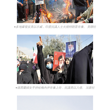
●多地爆發反美以示威，印度抗議人士火燒特朗普肖像。 美聯社
●德黑蘭婦女手持哈梅內伊肖像上街，抗議美以入侵。 法新社