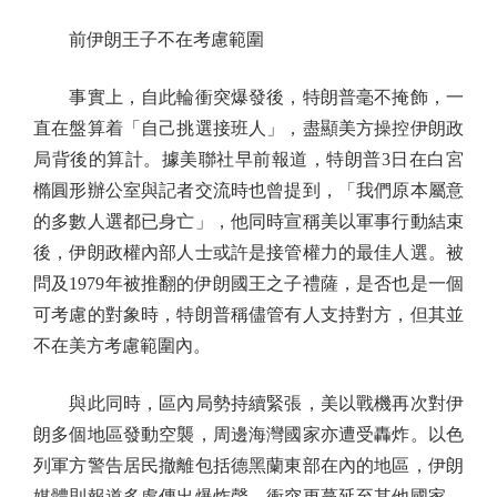
前伊朗王子不在考慮範圍
事實上，自此輪衝突爆發後，特朗普毫不掩飾，一
直在盤算着「自己挑選接班人」，盡顯美方操控伊朗政
局背後的算計。據美聯社早前報道，特朗普3日在白宮
橢圓形辦公室與記者交流時也曾提到，「我們原本屬意
的多數人選都已身亡」，他同時宣稱美以軍事行動結束
後，伊朗政權內部人士或許是接管權力的最佳人選。被
問及1979年被推翻的伊朗國王之子禮薩，是否也是一個
可考慮的對象時，特朗普稱儘管有人支持對方，但其並
不在美方考慮範圍內。
與此同時，區內局勢持續緊張，美以戰機再次對伊
朗多個地區發動空襲，周邊海灣國家亦遭受轟炸。以色
列軍方警告居民撤離包括德黑蘭東部在內的地區，伊朗
媒體則報道多處傳出爆炸聲，衝突更蔓延至其他國家，