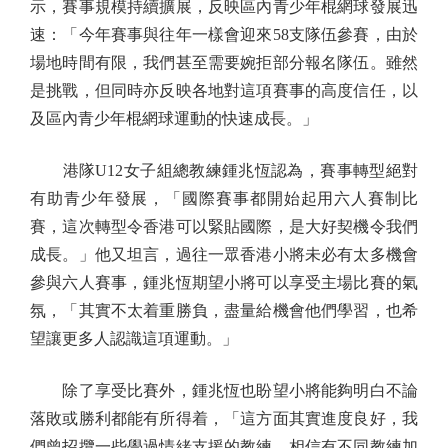
示，賽事規模持續擴展，反映區內青少年棍網球發展迅
速：「今年賽事與往年一樣會迎來58支隊伍參賽，由於
場地時間有限，我們甚至需要婉拒部分報名隊伍。雖然
是挑戰，但同時亦反映各地對這項賽事的高度信任，以
及區內青少年棍網球運動的快速成長。」
港隊U12女子組總教練鍾兆恆認為，賽事轉型絕對
有助青少年發展，「國際賽事都開始起用六人賽制比
賽，這次轉型令香港可以緊貼國際，是大好契機令我們
成長。」他又坦言，過往一眾香港小將未必有太多機會
參與六人賽事，鍾兆恆期望小將可以享受主場比賽的氣
氛，「其實不太着重勝負，盡量給機會他們學習，也希
望讓更多人認識這項運動。」
除了享受比賽外，鍾兆恆也盼望小將能夠明白不論
落敗或勝利都能有所得着，「這方面其實進度良好，我
們曾招攬一些學過情緒支援的教練，相信有不同教練加