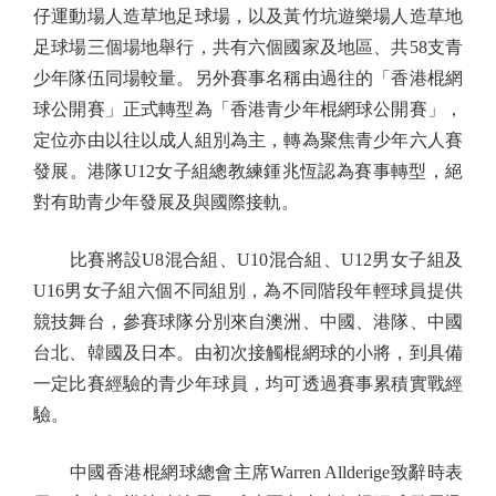
仔運動場人造草地足球場，以及黃竹坑遊樂場人造草地
足球場三個場地舉行，共有六個國家及地區、共58支青
少年隊伍同場較量。另外賽事名稱由過往的「香港棍網
球公開賽」正式轉型為「香港青少年棍網球公開賽」，
定位亦由以往以成人組別為主，轉為聚焦青少年六人賽
發展。港隊U12女子組總教練鍾兆恆認為賽事轉型，絕
對有助青少年發展及與國際接軌。
比賽將設U8混合組、U10混合組、U12男女子組及
U16男女子組六個不同組別，為不同階段年輕球員提供
競技舞台，參賽球隊分別來自澳洲、中國、港隊、中國
台北、韓國及日本。由初次接觸棍網球的小將，到具備
一定比賽經驗的青少年球員，均可透過賽事累積實戰經
驗。
中國香港棍網球總會主席Warren Allderige致辭時表