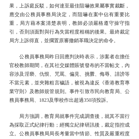
果，上訴庭反駁，如何達至最佳阻嚇效果屬事實裁斷，
應交由公務員事務局決定，而阻嚇在案中佔有重要比
重，局方藉本案清楚表明，教師必須嚴格遵守操守指
引，否則須面對與行為失當程度相稱的後果。最終裁定
局方上訴得直，並擱置原審撤銷革職決定的命令。
公務員事務局昨日回應判決時表示，涉案者在擔任
官校教師期間，在其社交媒體賬號發布的不當帖文，內
容涉及淫褻、仇恨、咒罵、偏見、挑釁、侮辱、誹謗等
不當元素，並夾雜粗言穢語，被視為違反《香港教育專
業守則》及教師規管規則。事件引致市民向教育局、公
務員事務局、1823及學校作出超過350項投訴。
局方強調，教育局就事件完成調查後，就其不當行
為採取正式紀律行動；經獨立紀律研訊後，裁定指控成
立。公務員事務局局長考量當中情節、性質及嚴重程度