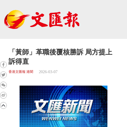
「黃師」革職後覆核勝訴 局方提上
訴得直
2026-03-07
香港文匯報 港聞