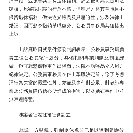
譚革職，並褫奪其所有退休福利。譚之後向高院提司法
覆核，原審認同譚的行為不當，但稱局方將其革職且不
保留退休福利，做法過於嚴厲及具壓迫性，涉及法律上
錯誤，因而頒令撤銷革職處分。公務員事務局其後提出
上訴。
上訴庭昨日就案件頒發判詞表示，公務員事務局負
責主理公務員紀律處分，具備相關專業判斷及制度經
驗，適宜就懲處輕重作出權衡，法院不應輕易介入局方
紀律決定。公務員事務局在作出革職決定前，除了考慮
譚行為失當的嚴重性外，亦顧及事件對公眾、對教師專
業及公務員隊伍信心所造成的損害，以及她在事件中並
無表達悔意。
涉案者社媒挑撥社會對立
就譚一方聲稱，強制退休處分已足以達到阻嚇效