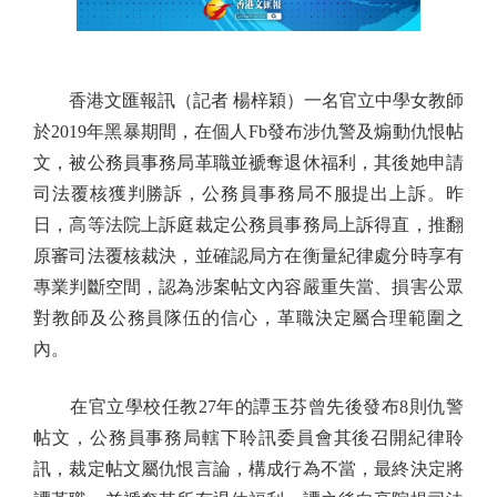
香港文匯報訊（記者 楊梓穎）一名官立中學女教師
於2019年黑暴期間，在個人Fb發布涉仇警及煽動仇恨帖
文，被公務員事務局革職並褫奪退休福利，其後她申請
司法覆核獲判勝訴，公務員事務局不服提出上訴。昨
日，高等法院上訴庭裁定公務員事務局上訴得直，推翻
原審司法覆核裁決，並確認局方在衡量紀律處分時享有
專業判斷空間，認為涉案帖文內容嚴重失當、損害公眾
對教師及公務員隊伍的信心，革職決定屬合理範圍之
內。
在官立學校任教27年的譚玉芬曾先後發布8則仇警
帖文，公務員事務局轄下聆訊委員會其後召開紀律聆
訊，裁定帖文屬仇恨言論，構成行為不當，最終決定將