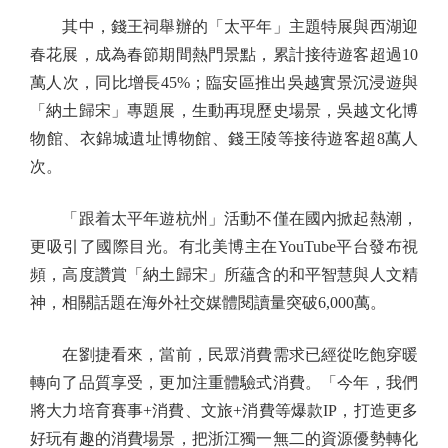
其中，錢王祠舉辦的「太平年」主題特展與西湖迎
春花展，成為春節期間熱門景點，累計接待遊客超過10
萬人次，同比增長45%；臨安區推出吳越實景沉浸遊與
「納土歸宋」專題展，生動再現歷史場景，吳越文化博
物館、衣錦城遺址博物館、錢王陵等接待遊客超8萬人
次。
「跟着太平年遊杭州」活動不僅在國內掀起熱潮，
更吸引了國際目光。有北美博主在YouTube平台發布視
頻，高度讚賞「納土歸宋」所蘊含的和平智慧與人文精
神，相關話題在海外社交媒體閱讀量突破6,000萬。
在劉捷看來，當前，民眾消費需求已經從吃飽穿暖
轉向了品質享受，更加注重體驗式消費。「今年，我們
將大力培育賽事+消費、文旅+消費等爆款IP，打造更多
好玩有趣的消費場景，把浙江獨一無二的資源優勢轉化