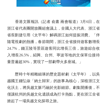
香港文匯報訊（記者 俞晝 兩會報道）3月6日，在
浙江省代表團開放團組會議上，全國人大代表、浙江省
省長劉捷引用《太平年》解碼浙江如何提振消費。「伴
隨電視劇的熱播，春節期間，浙江全省接待遊客數增長
24.7%，錢王陵等景區遊客同比增長三倍，旅遊綜合收
入增長26.5%，紹興、台州、寧波等地的文保單位接待
量普遍超30%，實現了一部劇帶火多座城。」
歷時十年精雕細琢的歷史題材劇《太平年》，以吳
越國王錢弘俶「納土歸宋」的故事為核心，深植浙江文
化沃土，將吳越文脈巧融於光影細節。劇集開播後，不
僅讓杭州的吳越文化遺蹟成為打卡熱點，更在浙江全省
掀起了一場吳越文化探尋之旅。