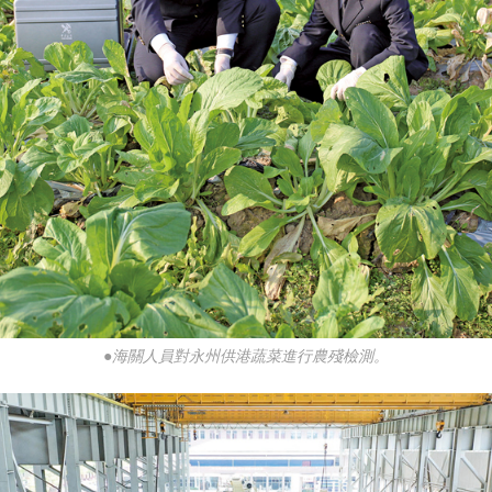
●海關人員對永州供港蔬菜進行農殘檢測。