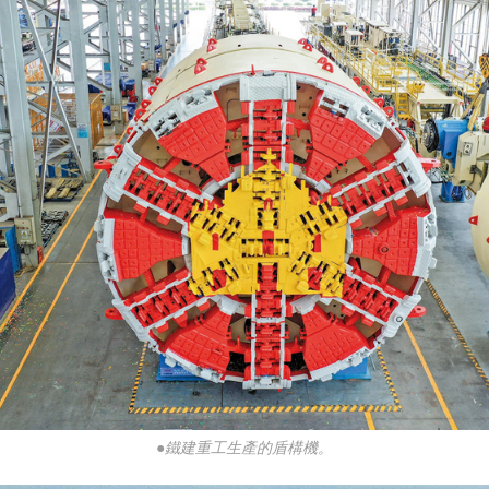
●鐵建重工生產的盾構機。