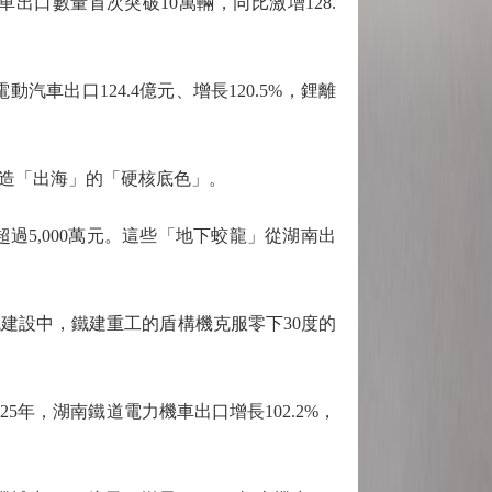
車出口數量首次突破10萬輛，同比激增128.
車出口124.4億元、增長120.5%，鋰離
造「出海」的「硬核底色」。
5,000萬元。這些「地下蛟龍」從湖南出
設中，鐵建重工的盾構機克服零下30度的
，湖南鐵道電力機車出口增長102.2%，