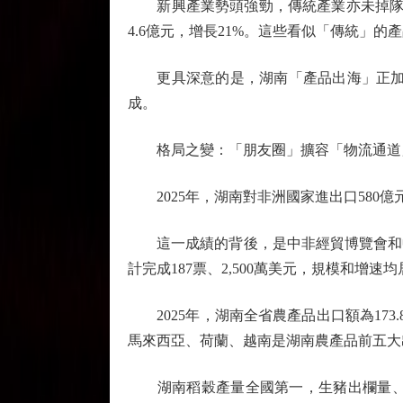
新興產業勢頭強勁，傳統產業亦未掉隊。202
4.6億元，增長21%。這些看似「傳統」
更具深意的是，湖南「產品出海」正加速向「
成。
格局之變：「朋友圈」擴容「物流通道
2025年，湖南對非洲國家進出口580億元
這一成績的背後，是中非經貿博覽會和中非
計完成187票、2,500萬美元，規模和增速
2025年，湖南全省農產品出口額為17
馬來西亞、荷蘭、越南是湖南農產品前五大
湖南稻穀產量全國第一，生豬出欄量、蔬