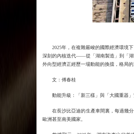
2025年，在複雜嚴峻的國際經濟環境下，湖
深刻的內核迭代——從「湖南製造」到「湖
外向型經濟正經歷一場動能的換擋，格局的
文：傅春桂
動能升級：「新三樣」與「大國重器」
在長沙比亞迪的生產車間裏，每過幾分鐘
歐洲甚至南美國家。