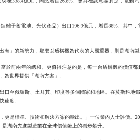
338.4億元，同比增長26.8%。更具標誌意義的是，電動汽
子蓄電池、光伏產品）出口196.9億元，增長88%。其中，電動汽
海」的新勢力，那麼以盾構機為代表的大國重器，則是湖南製
相當於前兩年的總和。更值得注意的是，每一台盾構機的價值都超過
，為世界提供「湖南方案」。
口至俄羅斯、土耳其、印度等多個國家和地區。在莫斯科地鐵建
快速度。
是標準、技術和解決方案的輸出。」一位業內人士評價。2025年
後，是湖南先進製造業在全球價值鏈上的穩步攀升。