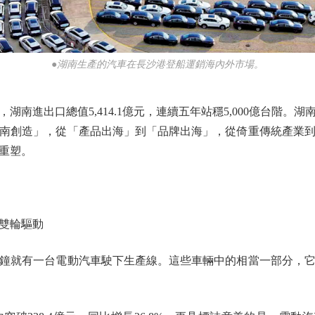
●湖南生產的汽車在長沙港登船運銷海內外市場。
南進出口總值5,414.1億元，連續五年站穩5,000億台階
南創造」，從「產品出海」到「品牌出海」，從倚重傳統產業
重塑。
雙輪驅動
就有一台電動汽車駛下生產線。這些車輛中的相當一部分，它