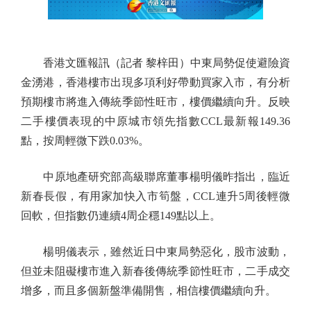
香港文匯報訊（記者 黎梓田）中東局勢促使避險資
金湧港，香港樓市出現多項利好帶動買家入市，有分析
預期樓市將進入傳統季節性旺市，樓價繼續向升。反映
二手樓價表現的中原城市領先指數CCL最新報149.36
點，按周輕微下跌0.03%。
中原地產研究部高級聯席董事楊明儀昨指出，臨近
新春長假，有用家加快入市筍盤，CCL連升5周後輕微
回軟，但指數仍連續4周企穩149點以上。
楊明儀表示，雖然近日中東局勢惡化，股市波動，
但並未阻礙樓市進入新春後傳統季節性旺市，二手成交
增多，而且多個新盤準備開售，相信樓價繼續向升。