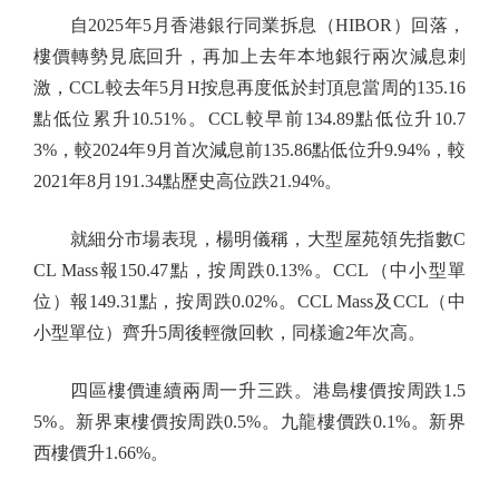
自2025年5月香港銀行同業拆息（HIBOR）回落，
樓價轉勢見底回升，再加上去年本地銀行兩次減息刺
激，CCL較去年5月H按息再度低於封頂息當周的135.16
點低位累升10.51%。CCL較早前134.89點低位升10.7
3%，較2024年9月首次減息前135.86點低位升9.94%，較
2021年8月191.34點歷史高位跌21.94%。
就細分市場表現，楊明儀稱，大型屋苑領先指數C
CL Mass報150.47點，按周跌0.13%。CCL（中小型單
位）報149.31點，按周跌0.02%。CCL Mass及CCL（中
小型單位）齊升5周後輕微回軟，同樣逾2年次高。
四區樓價連續兩周一升三跌。港島樓價按周跌1.5
5%。新界東樓價按周跌0.5%。九龍樓價跌0.1%。新界
西樓價升1.66%。