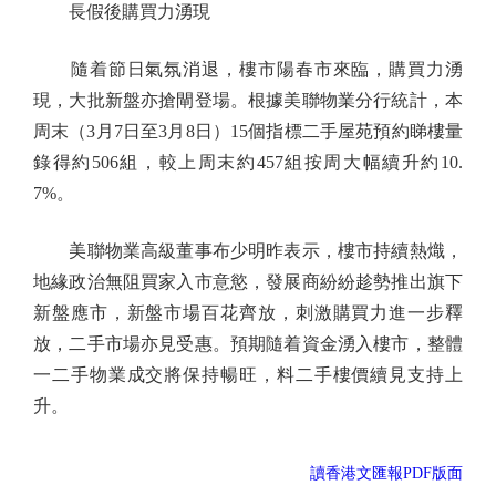
長假後購買力湧現
隨着節日氣氛消退，樓市陽春市來臨，購買力湧
現，大批新盤亦搶閘登場。根據美聯物業分行統計，本
周末（3月7日至3月8日）15個指標二手屋苑預約睇樓量
錄得約506組，較上周末約457組按周大幅續升約10.
7%。
美聯物業高級董事布少明昨表示，樓市持續熱熾，
地緣政治無阻買家入市意慾，發展商紛紛趁勢推出旗下
新盤應市，新盤市場百花齊放，刺激購買力進一步釋
放，二手市場亦見受惠。預期隨着資金湧入樓市，整體
一二手物業成交將保持暢旺，料二手樓價續見支持上
升。
讀香港文匯報PDF版面