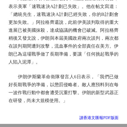
表示美軍「速戰速決A計劃已失敗」。他在帖文寫道：
「總統先生，速戰速決A計劃已經失敗，你的B計劃會
更加失敗。」阿拉格齊還說，此前伊美談判取得的重大
進展已被美國抹殺，達成協議的機會已破滅。阿拉格齊
稍後又發文說，伊朗與本屆美國政府兩次談判，兩次都
在談判期間遭到攻擊，流血事件的全部責任在美方。伊
朗已為這場戰爭做了長期準備，要讓「任何挑起戰爭的
人陷入泥潭」。
伊朗伊斯蘭革命衛隊發言人6日表示，「我們已做
好長期戰爭的準備，以懲罰侵略者。敵人應預料到在每
一波作戰行動中都會遭受沉重打擊。伊朗的新型武器正
在研發，尚未大規模使用。」
讀香港文匯報PDF版面