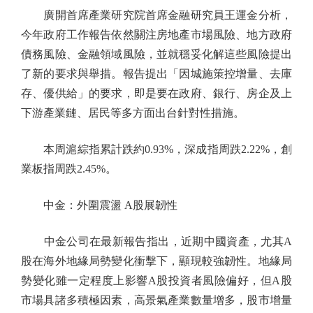
廣開首席產業研究院首席金融研究員王運金分析，
今年政府工作報告依然關注房地產市場風險、地方政府
債務風險、金融領域風險，並就穩妥化解這些風險提出
了新的要求與舉措。報告提出「因城施策控增量、去庫
存、優供給」的要求，即是要在政府、銀行、房企及上
下游產業鏈、居民等多方面出台針對性措施。
本周滬綜指累計跌約0.93%，深成指周跌2.22%，創
業板指周跌2.45%。
中金：外圍震盪 A股展韌性
中金公司在最新報告指出，近期中國資產，尤其A
股在海外地緣局勢變化衝擊下，顯現較強韌性。地緣局
勢變化雖一定程度上影響A股投資者風險偏好，但A股
市場具諸多積極因素，高景氣產業數量增多，股市增量