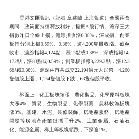
香港文匯報訊（記者 章蘿蘭 上海報道）全國兩會
期間，政策面持續釋放利好，提振A股行情。滬深三大
指數昨日全線上揚，滬綜指收漲0.38%，深成指、創業
板指分別上揚0.59%、0.38%，逾4,200隻股收漲。截至
收市，滬綜指報4,124點，漲15點或0.38%；深成指報14,
172點，漲83點或0.59%；創業板指報3,229.3點，漲12.3
6點或0.38%。滬深兩市共成交22,194億元人民幣，4,260
隻個股上漲，1,154隻個股下跌，63隻個股平收。
盤面上，化工板塊領漲，農化製品、化學原料板塊
大漲4%，貿易、生物製品、化學製藥、農林牧漁板塊
漲3%。基建、水泥、裝修裝飾、房地產服務、房地產
開發等房地產產業鏈攜手升2%。工業金屬、石油石
化、能源金屬、稀土等板塊領跌，下探逾1%。