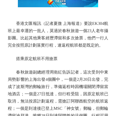
香港文匯報訊（記者夏微 上海報道）要說EK304航
班上最幸運的一批人，莫過於春秋旅遊一個23人老年攝
影團。比起其他乘客經歷滯留和多次搶票，他們一行人
完全按照原計劃落實行程，連返程航班都是既定的。
搭乘原定航班不用搶票
春秋旅遊副總經理周衛紅告訴記者，這次受到中東
局勢影響的上海出發4個團中，一個是2月20日出發，完
成了波斯灣的郵輪旅行，準備返程時因機場關閉滯留當
地酒店；一個是27日抵達，但行程受阻，因原定航班已
取消，無法按原計劃返程，需搶訂阿聯酋航空的航班返
程；一個是到達後已登上MSC「神女號」郵輪，但郵輪
滯留迪拜港。唯獨28日到達阿聯酋的這個團，行程可用