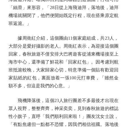
「絲滑」來形容，「28日從上海飛迪拜，落地後，迪拜
機場就關閉了，他們便開始既定行程，現在搭乘原定航
班返滬。」
據周衛紅介紹，這個團由11個家庭組成，共23人，
大部分是愛好攝影的老人。周衛紅表示，為迎接這個團
回家，春秋旅遊不僅安排大巴將遊客從浦東機場接至上
海市中心，還準備了鮮花和「回家紅包」。因考慮到航
班抵滬較晚，大家歸家心切，特意準備一個貼有歡迎回
家貼紙的紅包，裏面放着一張100元打車費，「雖然金
額不多，但這是我們的心意。」
飛機降落後，這個23人旅行團差不多最後才出現在
眾人視野，整整齊齊，神采奕奕，見到春秋旅遊的標誌
性小旗子，直呼「我們順利回來啦！」團友沈女士說，
「有點焦慮但一點都不恐懼，因我們相信祖國。落地後