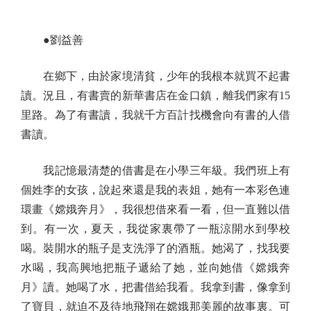
●劉益善
在鄉下，由於家境清貧，少年的我根本就買不起書
讀。況且，有書賣的新華書店在金口鎮，離我們家有15
里路。為了有書讀，我就千方百計找機會向有書的人借
書讀。
我記憶最清楚的借書是在小學三年級。我們班上有
個姓李的女孩，說起來還是我的表姐，她有一本彩色連
環畫《嫦娥奔月》，我很想借來看一看，但一直難以借
到。有一次，夏天，我從家裏帶了一瓶涼開水到學校
喝。裝開水的瓶子是支洗淨了的酒瓶。她渴了，找我要
水喝，我高興地把瓶子遞給了她，並向她借《嫦娥奔
月》讀。她喝了水，把書借給我看。我拿到書，像拿到
了寶貝，就迫不及待地飛翔在嫦娥那美麗的故事裏。可