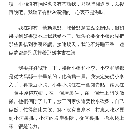
讀，小張沒有拒絕也沒有答應我，只說時間還長，以後
再說吧。我聽了有點灰溜溜的，心裏不是滋味。
我在鄉村，勞動累點、吃苦點穿差點沒關係，但如
果見到好書讀不上我就受不了。我決心要從小張那兒把
那些書借到手裏來讀。接連幾天，我吃不好睡不香，連
做夢都夢到我捧着那幾本書在讀。
我要好好設計一下，接近小張和小李。小李和我都
是從武昌縣一中畢業的，他高我一屆。我決定先從小李
入手，再接近小張。小李小張住在一個知青點，兩人在
一個生產隊勞動，在一個屋裏住，在一個灶上開伙做
飯。他們倆除了出工，放工回家後還要挑水砍柴，自己
做飯，忙得顧此失彼。鄉下沒有自來水，村裏人吃水要
到小河裏挑，小河的坡岸很陡，從河裏挑一擔水爬上
來，很是吃力。