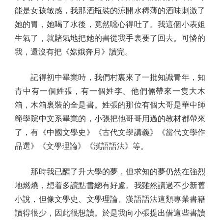
能是女孩敏感，我那酒瓶裝的涼開水稀薄的酒味刺激了
她的胃，她喝了水後，竟然噁心得吐了。我這個小表姐
生氣了，就賭氣地把她的書從我手裏要了回去。可憐的
我，還沒有把《嫦娥奔月》讀完。
記得初中畢業時，我們村裏來了一批知識青年，知
青中有一個姓張，有一個姓李。他們倆帶來一隻大木
箱，木箱裏裝的全是書。姓張的那位有個大哥是華中師
範學院中文系畢業的，小張把他哥哥用過的教材都帶來
了，有《中國文學史》《古代文學講義》《當代文學作
品選》《文學理論》《漢語語法》等。
那時我已醒了升大學的夢，但求知的夢仍然在強烈
地燃燒，想着多讀點書總有好處。我雖然讀過不少新舊
小說，但像文學史、文學理論、漢語語法這類專業書籍
讀得很少，因此很想讀。於是我向小張提出借這些書讀