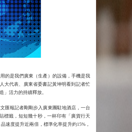
用的是我們廣東（生產）的設備，手機是我
國人大代表、廣東省委書記黃坤明看到記者忙
造」活力的持續釋放。
文匯報記者剛剛步入廣東團駐地酒店，一台
、貼標籤，短短幾十秒，一杯印有「廣貨行天
品速度提升近兩倍，標準化率提升約15%，