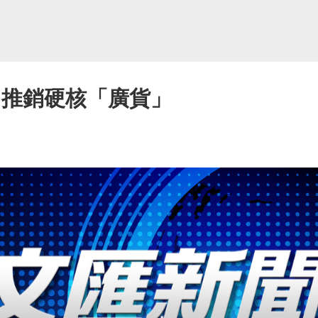
 推銷硬核「廣貨」