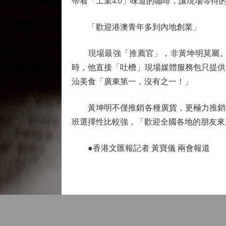
帶着「工業4.0」味道的咖啡，讓現場等待
「歡迎港澳青年多到內地創業」
現場最強「推薦官」，非黃坤明莫屬。當
時，他直接「吐槽」現場媒體服務包只提供
汕美食「廣東第一，沒有之一！」
黃坤明不僅推銷各種廣貨，更極力推銷灣
班選擇性比較強，「歡迎全國各地的朋友來
●香港文匯報記者 黃寶儀 兩會報道