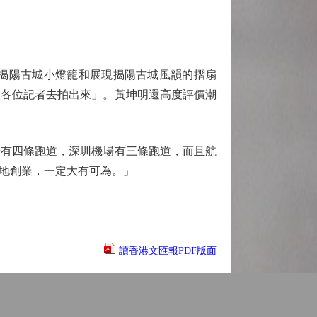
揭陽古城小燈籠和展現揭陽古城風韻的摺扇
讓各位記者去拍出來」。黃坤明還高度評價潮
有四條跑道，深圳機場有三條跑道，而且航
地創業，一定大有可為。」
讀香港文匯報PDF版面