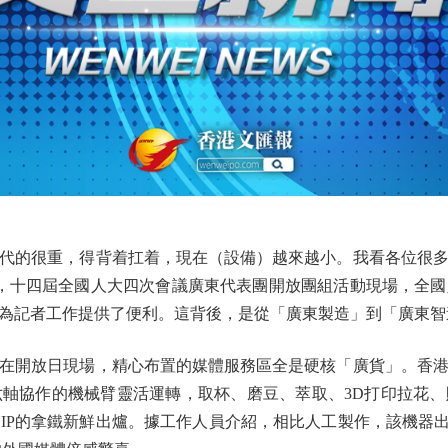
的很重，得背着扛着，現在（設備）越來越小。我看各位很多
，十四屆全國人大四次會議廣東代表團開放團組活動現場，全
為記者工作提供了便利。這背後，是從「廣東製造」到「廣東智
開放日現場，精心布置的媒體服務區全是硬核「廣貨」。香港
軸協作的機械臂靈活運轉，取杯、磨豆、萃取、3D打印拉花
IP的拿鐵新鮮出爐。據工作人員介紹，相比人工製作，該機器出