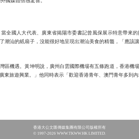
的外國媒體倍感驚喜。
全國人大代表、廣東省揭陽市委書記曾風保展示特意帶來的
了潮汕的紙扇子，沒能很好地呈現出潮汕美食的精髓，「應該
區機遇。黃坤明說，廣州白雲國際機場有五條跑道，香港機場
廣東旅遊興業。」他同時表示「歡迎香港青年、澳門青年多到內
香港大公文匯傳媒集團有限公司版權所有
© 1997-2026 WWW.TKWW.HK LIMITED.