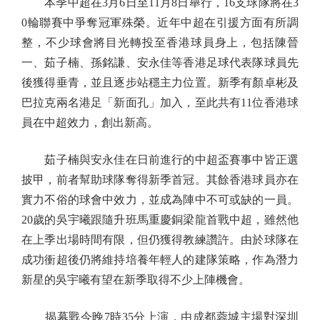
本季中超在3月6日至11月8日舉行，16支球隊將在3
0輪聯賽中爭奪冠軍殊榮。近年中超在引援方面有所調
整，不少球會將目光轉投至香港球員身上，包括陳晉
一、茹子楠、孫銘謙、安永佳等香港足球代表隊球員先
後獲得垂青，並且逐步站穩主力位置。新季有顏卓彬及
巴拉克兩名港足「新面孔」加入，至此共有11位香港球
員在中超效力，創出新高。
茹子楠與安永佳在日前進行的中超盃賽事中皆正選
披甲，前者幫助球隊奪得新季首冠。其餘香港球員亦在
實力不俗的球會中效力，並成為陣中不可或缺的一員。
20歲的吳宇曦跟隨升班馬重慶銅梁龍首戰中超，雖然他
在上季出場時間有限，但仍獲得教練讚許。由於球隊在
成功衝超後仍將維持培養年輕人的建隊策略，作為潛力
新星的吳宇曦有望在新季取得不少上陣機會。
揭幕戰今晚7時35分上演，由成都蓉城主場對深圳