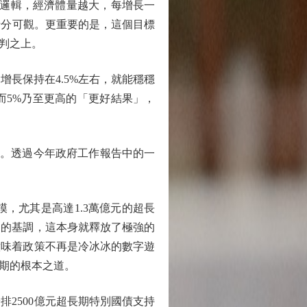
邏輯，經濟體量越大，每增長一
十分可觀。更重要的是，這個目標
判之上。
長保持在4.5%左右，就能穩穩
；而5%乃至更高的「更好結果」，
氣。透過今年政府工作報告中的一
，尤其是高達1.3萬億元的超長
」的基調，這本身就釋放了極強的
意味着政策不再是冷冰冰的數字遊
期的根本之道。
2500億元超長期特別國債支持