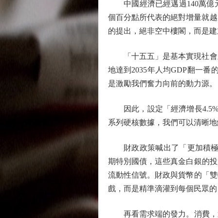
中國經濟已經邁過140萬億
個百分點所代表的絕對增量就越
的提出，絕非空中樓閣，而是建
「十五五」是基本實現社會主義
地達到2035年人均GDP翻一
是激勵我們奮力向前的動力源。
因此，設定「經濟增長4.5%
系列硬核數據，我們可以清晰地
財政政策喊出了「更加積極」的
期特別國債，這些真金白銀的投
流動性信號。財政與貨幣的「雙
戲，而是精準滴灌到每個民眾的
再看需求端的發力。消費，這個