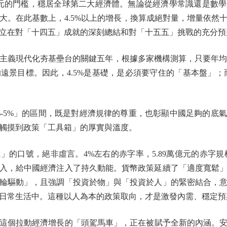
元的門檻，穩居全球第二大經濟體。無論從經濟學常識還是數學
大。在此基數上，4.5%以上的增長，換算成絕對量，增量依然
立在對「十四五」成就的深刻總結和對「十五五」挑戰的充分預
現代化夯基壘台的關鍵五年，根據多家機構測算，只要年均增
番的遠景目標。因此，4.5%是基礎，是必須要守住的「基本盤」
-5%」的區間，既是對經濟規律的尊重，也彰顯中國足夠的底
觸摸到政策「工具箱」的厚實與溫度。
口號，絕非虛言。4%左右的赤字率，5.89萬億元的赤字規模
入，給中國經濟注入了持久動能。貨幣政策延續了「適度寬鬆
輪驅動」，且強調「投資於物」與「投資於人」的緊密結合，
日常生活中。這種以人為本的政策取向，才是激發內需、穩定預
拉動經濟增長的「頭駕馬車」，正在被賦予全新的內涵。安排