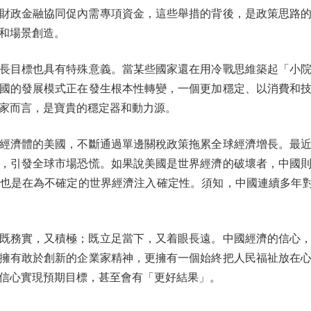
億元財政金融協同促內需專項資金，這些舉措的背後，是政策思路
和場景創造。
目標也具有特殊意義。當某些國家還在用冷戰思維築起「小院
國的發展模式正在發生根本性轉變，一個更加穩定、以消費和
家而言，是寶貴的穩定器和動力源。
濟體的美國，不斷通過單邊關稅政策拖累全球經濟增長。最近
，引發全球市場恐慌。如果說美國是世界經濟的破壞者，中國
也是在為不確定的世界經濟注入確定性。須知，中國連續多年對
既務實，又積極；既立足當下，又着眼長遠。中國經濟的信心
擁有敢於創新的企業家精神，更擁有一個始終把人民福祉放在
信心實現預期目標，甚至會有「更好結果」。