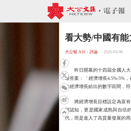
看大勢/中國有能
大公報 A10：評論
2026-03-06
昨日開幕的十四屆全國人大四次
確答案：「經濟增長4.5%-5
年經濟增長給出的數字區間，符
將經濟增長目標設定為富有彈
醒認知，更是國家成熟與自信
代，而是進入了高質量發展的周