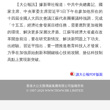
【大公報訊】據新華社報道：中共中央總書記、國
家主席、中央軍委主席習近平5日下午在參加他所在的
十四屆全國人大四次會議江蘇代表團審議時強調，完成
「十五五」經濟社會發展目標任務，需要應對更加複雜
的環境、解決更多深層次矛盾。江蘇等經濟大省處在改
革開放前沿，要在研究新情況、解決新問題上下功夫、
出經驗。習近平指出，要一體推進教育科技人才發展，
力爭在加強原始創新和關鍵核心技術攻關、搶佔科技制
高點上實現新突破。
讀大公報PDF版面
香港大公文匯傳媒集團有限公司版權所有
© 1997-2026 WWW.TKWW.HK LIMITED.