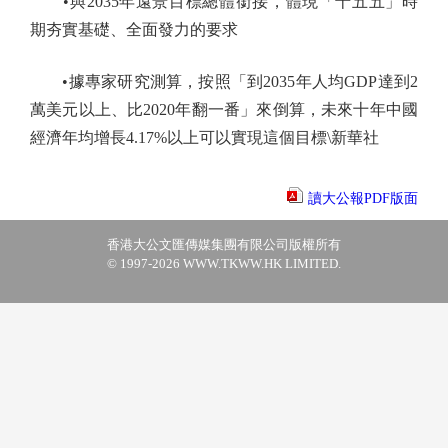
•與2035年遠景目標總體銜接，體現「十五五」時
期夯實基礎、全面發力的要求
•據專家研究測算，按照「到2035年人均GDP達到2
萬美元以上、比2020年翻一番」來倒算，未來十年中國
經濟年均增長4.17%以上可以實現這個目標\新華社
讀大公報PDF版面
香港大公文匯傳媒集團有限公司版權所有
© 1997-2026 WWW.TKWW.HK LIMITED.