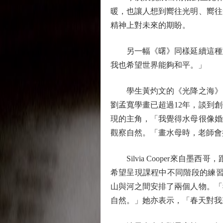
暖，也讓人想到嚮往光明、嚮往
精神上對未來的期盼。
另一幅《曙》同樣延續這種對
我也希望世界能夠和平。」
學生黃灼文的《光降之海》以
劉孟寬學畫已超過12年，談到
現的主角，「我覺得水母很像婚
觀察自然。「畫水母時，老師會
Silvia Cooper來自
希望呈現課程中不同階段的練習：
山與河之間安排了兩個人物。「
自然。」她亦表示，「春天對我