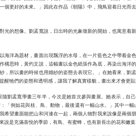
一個更好的未來。」因此在作品《朝陽》中，飛鳥迎着日光而
光的想像。劉孟寬說，日出時的光象徵新的開始，也寓意着新
海洋為題材，畫面出現飄浮的水母，在一片藍色之中帶着金色
創作構思時，黃灼文說，這幅畫以金色紙張作為底，再染出海洋
紗，所以畫的時候也用婚紗的姿態去表現它。」在她看來，劉
提醒牠們的姿態和透明感，讓我了解真實樣貌，畫出來才會更貼
墨西哥，跟隨劉孟寬學畫三年半，今次是她首次參與畫展。她表示，
「例如花與枝、鳥、動物，最後還有一幅山水。」其中一幅山水畫《Jo
我希望畫面能把山和河連在一起，兩個人物對我來說像是兩個
來說是充滿喜悅的季節，有鳥、有蜜蜂，也有新長出的花和嫩葉