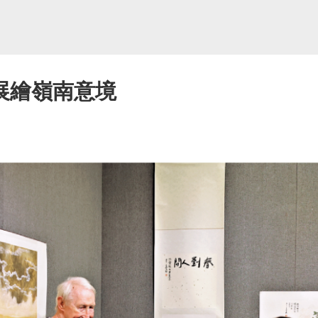
展繪嶺南意境