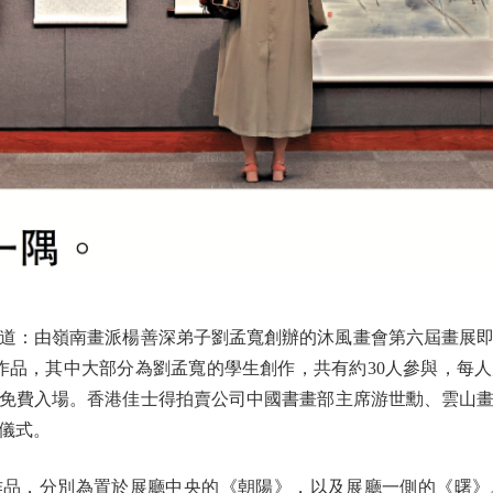
：由嶺南畫派楊善深弟子劉孟寬創辦的沐風畫會第六屆畫展即
件作品，其中大部分為劉孟寬的學生創作，共有約30人參與，每
，免費入場。香港佳士得拍賣公司中國書畫部主席游世勳、雲山
儀式。
，分別為置於展廳中央的《朝陽》，以及展廳一側的《曙》