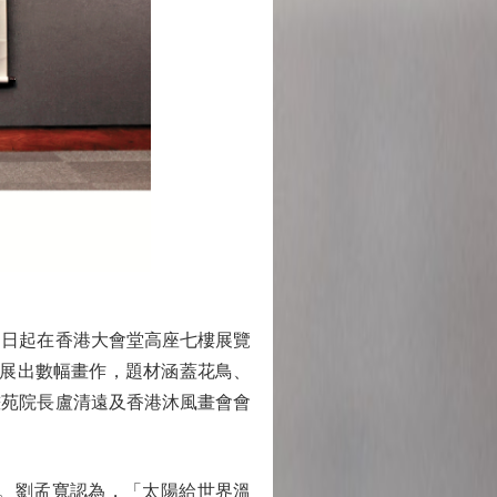
日起在香港大會堂高座七樓展覽
人展出數幅畫作，題材涵蓋花鳥、
畫苑院長盧清遠及香港沐風畫會會
。劉孟寬認為，「太陽給世界溫