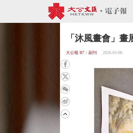
「沐風畫會」畫
大公報 B7：副刊
2026-03-06