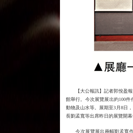
【大公報訊】記者郭悅盈報道
館舉行。今次展覽展出約100
動物及山水等。展期至3月8日
長劉孟寬等出席昨日的展覽開幕
今次展覽展出兩幅劉孟寬作品