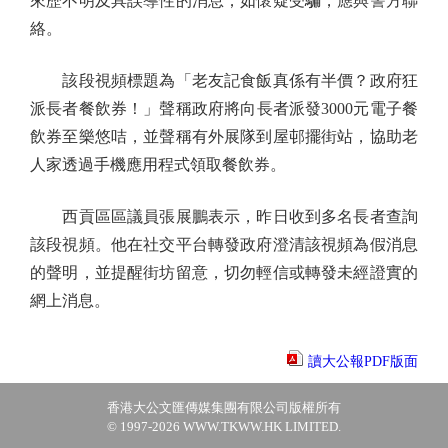
來歷不明及具誤導性的消息；如懷疑受騙，應與警方聯
絡。
該段視頻標題為「老友記食飯真係有半價？政府狂
派長者餐飲券！」聲稱政府將向長者派發3000元電子餐
飲券至樂悠咭，並聲稱有外展隊到屋邨擺街站，協助老
人家透過手機應用程式領取餐飲券。
西貢區區議員張展鵬表示，昨日收到多名長者查詢
該段視頻。他在社交平台轉發政府澄清該視頻為假消息
的聲明，並提醒街坊留意，切勿輕信或轉發未經證實的
網上消息。
讀大公報PDF版面
香港大公文匯傳媒集團有限公司版權所有
© 1997-2026 WWW.TKWW.HK LIMITED.