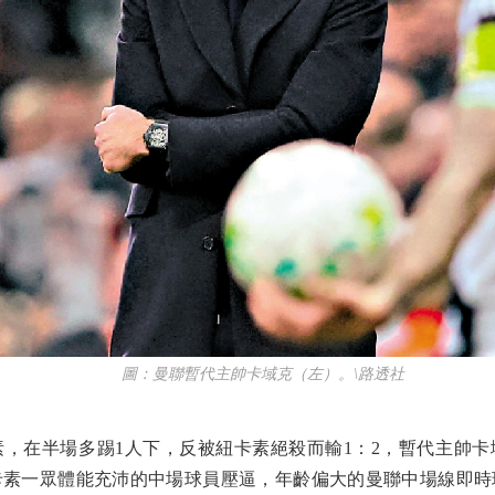
圖：曼聯暫代主帥卡域克（左）。\路透社
在半場多踢1人下，反被紐卡素絕殺而輸1：2，暫代主帥卡域
卡素一眾體能充沛的中場球員壓逼，年齡偏大的曼聯中場線即時