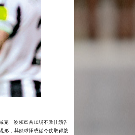
克一波領軍首10場不敗佳績告
現形，其餘球隊或從今仗取得啟