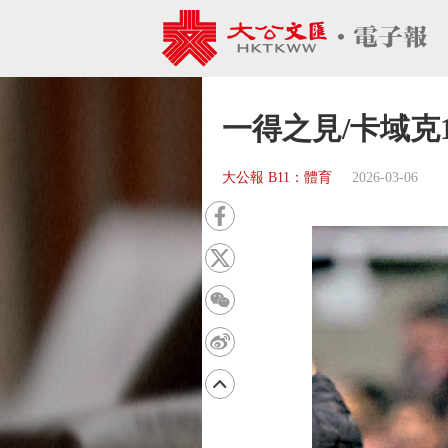
一得之見/卡域克
大公報 B11：體育
2026-03-06