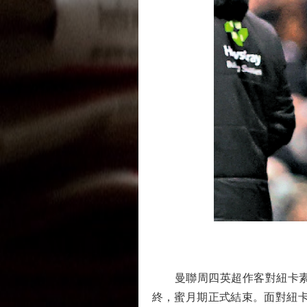
曼聯周四英超作客對紐卡素，
終，蜜月期正式結束。面對紐