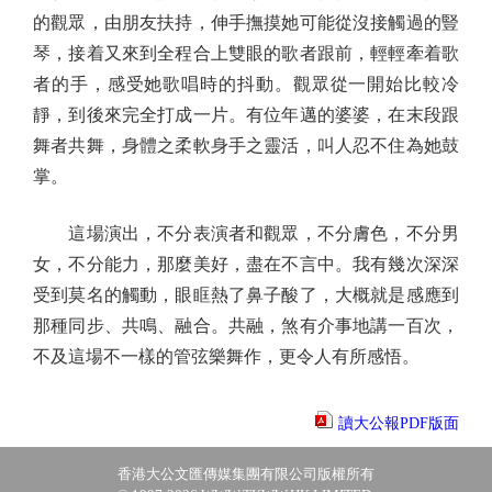
的觀眾，由朋友扶持，伸手撫摸她可能從沒接觸過的豎
琴，接着又來到全程合上雙眼的歌者跟前，輕輕牽着歌
者的手，感受她歌唱時的抖動。觀眾從一開始比較冷
靜，到後來完全打成一片。有位年邁的婆婆，在末段跟
舞者共舞，身體之柔軟身手之靈活，叫人忍不住為她鼓
掌。
這場演出，不分表演者和觀眾，不分膚色，不分男
女，不分能力，那麼美好，盡在不言中。我有幾次深深
受到莫名的觸動，眼眶熱了鼻子酸了，大概就是感應到
那種同步、共鳴、融合。共融，煞有介事地講一百次，
不及這場不一樣的管弦樂舞作，更令人有所感悟。
讀大公報PDF版面
香港大公文匯傳媒集團有限公司版權所有