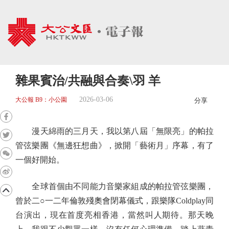
雜果賓治/共融與合奏\羽 羊
2026-03-06
大公報 B9：小公園
分享
漫天綿雨的三月天，我以第八屆「無限亮」的帕拉
管弦樂團《無邊狂想曲》，掀開「藝術月」序幕，有了
一個好開始。
全球首個由不同能力音樂家組成的帕拉管弦樂團，
曾於二○一二年倫敦殘奧會閉幕儀式，跟樂隊Coldplay同
台演出，現在首度亮相香港，當然叫人期待。那天晚