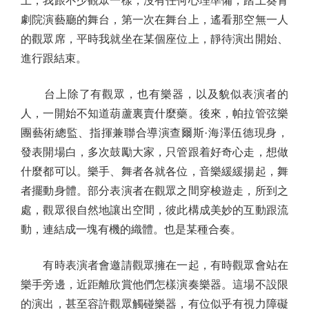
上，我跟不少觀眾一樣，沒有任何心理準備，踏上葵青
劇院演藝廳的舞台，第一次在舞台上，遙看那空無一人
的觀眾席，平時我就坐在某個座位上，靜待演出開始、
進行跟結束。
台上除了有觀眾，也有樂器，以及貌似表演者的
人，一開始不知道葫蘆裏賣什麼藥。後來，帕拉管弦樂
團藝術總監、指揮兼聯合導演查爾斯·海澤伍德現身，
發表開場白，多次鼓勵大家，只管跟着好奇心走，想做
什麼都可以。樂手、舞者各就各位，音樂緩緩揚起，舞
者擺動身體。部分表演者在觀眾之間穿梭遊走，所到之
處，觀眾很自然地讓出空間，彼此構成美妙的互動跟流
動，連結成一塊有機的織體。也是某種合奏。
有時表演者會邀請觀眾擁在一起，有時觀眾會站在
樂手旁邊，近距離欣賞他們怎樣演奏樂器。這場不設限
的演出，甚至容許觀眾觸碰樂器，有位似乎有視力障礙