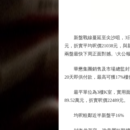
新盤戰線蔓延至尖沙咀，3日內
元，折實平均呎價21038元，
兩盤最快下周正面對撼。\大公報
華懋集團銷售及市場總監封海倫表
20天即供付款，最高可獲17%樓價折
最平單位為3樓K室，實用面積28
89.52萬元，折實呎價22489元。
均呎較鄰近半新盤平16%