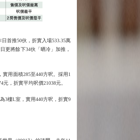
50伙，折實入場533.35萬
昨日更將餘下34伙「晒冷」加推，
用面積285至440方呎。採用1
874元，折實平均呎價21038元。
為3樓L室，實用440方呎，折實9