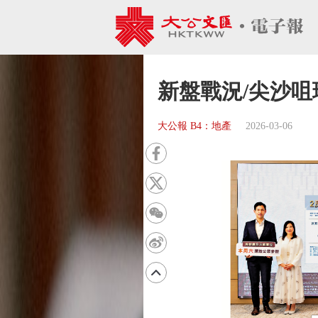
新盤戰況/尖沙咀瑜
大公報 B4：地產
2026-03-06