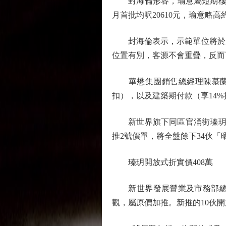
封海倫形容，瑜意屬短期樓花，
月首批均呎20610元，瑜意略
封海倫表示，示範單位將於周
位置有別，客源不會重疊，反而
華懋集團銷售總經理陳慕蘭表示
扣），以及建築期付款（享14
新世界旗下同區官涌街瑧玥，剛
推2號價單，將全盤餘下34伙「
瑧玥開放式折實價408萬
新世界發展營業及市務部總監
觀，屬原價加推。新推的10伙開