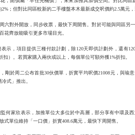
開價屬「早住先機價」，未來加推具加價空間。對比同區新世界
高約2%；但對比同區較新的二手樓盤本木最新成交呎價約2.5萬元，
六對外開放，同步收票，最快下周開售。對於可能與同區另一
百花齊放能吸引更多市場目光。
，項目提供三種付款計劃，除120天即供計劃外，還有120天
%折扣）。若買家購入兩伙或以上，每個單位可額外獲1%折扣。
於周二公布首批30伙價單，折實平均呎價21008元，與瑜意僅
晒冷式」推出。
何家欣表示，加推單位大多位於中高層，部分享有中環及西
放式單位維持「一口價」折實408.6萬元，最快下周開售。