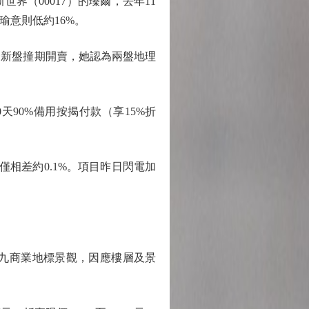
（00017）的瑧爾，去年11
瑜意則低約16%。
新盤撞期開賣，她認為兩盤地理
90%備用按揭付款（享15%折
相差約0.1%。項目昨日閃電加
九商業地標景觀，因應樓層及景