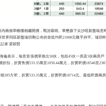
兩個單幢樓相繼開價，戰況吸睛。華懋旗下尖沙咀新盤瑜意昨日首推
與新世界同區新盤瑧玥剛公布的首批均呎21008元幾乎持平。瑧玥
記者 梁穎賢
示，瑜意首張價單推出50伙，包括45伙一房及5伙兩房戶，實
扣，折實售價533.35萬至1050.44萬元，折實呎價18546至23
5方呎，折實533.35萬元，折實呎價18714元。最低呎價兩房