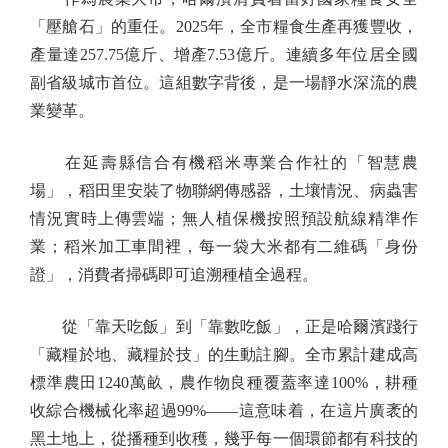
「壓艙石」的重任。2025年，全市糧食生產再獲豐收，
產量達257.75億斤、增產7.53億斤。連續多年位居全國
副省級城市首位。這組數字背後，是一場靜水深流的農
業變革。
在延壽縣信合有機稻米專業合作社的「智慧農
場」，稻田里安裝了物聯網傳感器，土壤情況、病蟲害
情況實時上傳雲端；無人植保機按照預設航線精準作
業；稻米加工車間裡，每一袋大米都有二維碼「身份
證」，消費者掃碼即可追溯種植全過程。
從「靠天吃飯」到「靠數吃飯」，正是哈爾濱踐行
「藏糧於地、藏糧於技」的生動註腳。全市累計建成高
標準農田1240萬畝，農作物良種覆蓋率達100%，耕種
收綜合機械化率超過99%——這意味着，在這片廣袤的
黑土地上，從播種到收穫，幾乎每一個環節都有科技的