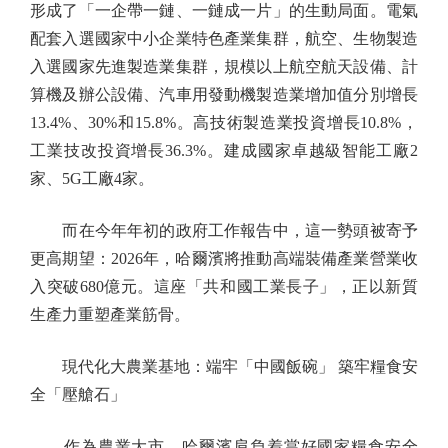
形成了「一企帶一鏈、一鏈成一片」的生動局面。電氣
配套入選國家中小企業特色產業集群，航空、生物製造
入選國家先進製造業集群，規模以上航空航天設備、計
算機及辦公設備、汽車用發動機製造業增加值分別增長
13.4%、30%和15.8%。高技術製造業投資增長10.8%，
工業技改投資增長36.3%。建成國家卓越級智能工廠2
家、5G工廠4家。
而在今年年初的政府工作報告中，這一勢頭被寄予
更高期望：2026年，哈爾濱將推動高端裝備產業營業收
入突破680億元。這座「共和國工業長子」，正以新質
生產力重塑產業筋骨。
現代化大農業基地：端牢「中國飯碗」 築牢糧食安
全「壓艙石」
作為農業大市，哈爾濱肩負着當好國家糧食安全