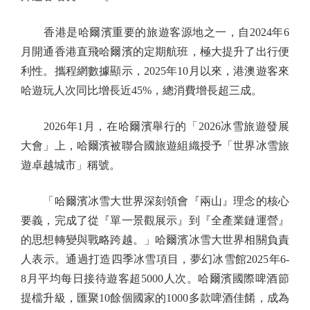
香港是哈爾濱重要的旅遊客源地之一，自2024年6
月開通香港直飛哈爾濱的定期航班，極大提升了出行便
利性。攜程網數據顯示，2025年10月以來，港澳遊客來
哈遊玩人次同比增長近45%，總消費增長超三成。
2026年1月，在哈爾濱舉行的「2026冰雪旅遊發展
大會」上，哈爾濱被聯合國旅遊組織授予「世界冰雪旅
遊卓越城市」稱號。
「哈爾濱冰雪大世界深刻領會『兩山』理念的核心
要義，完成了從『單一景觀展示』到『全產業鏈運營』
的思想轉變與戰略跨越。」哈爾濱冰雪大世界相關負責
人表示。通過打造四季冰雪項目，夢幻冰雪館2025年6-
8月平均每日接待遊客超5000人次。哈爾濱國際啤酒節
提檔升級，匯聚10餘個國家的1000多款啤酒佳餚，成為