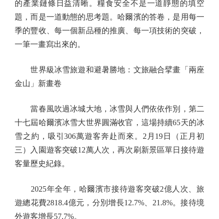
的產業鏈條日益清晰。糧食安全不是一道靜態的填空
題，而是一道動態的思考題。哈爾濱的答卷，是用每一
季的豐收、每一個新品種的推廣、每一項技術的突破，
一筆一畫寫出來的。
世界級冰雪旅遊和避暑勝地：文旅融合擘畫「兩座
金山」新畫卷
當春風吹過冰城大地，冰雪與人們依依作別，第二
十七屆哈爾濱冰雪大世界圓滿收官，這場持續65天的冰
雪之約，吸引306萬遊客奔赴而來。2月19日（正月初
三）入園遊客突破12萬人次，再次刷新景區單日接待遊
客量歷史紀錄。
2025年全年，哈爾濱市接待遊客突破2億人次、旅
遊總花費2818.4億元，分別增長12.7%、21.8%。接待境
外遊客增長57.7%。