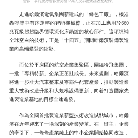
遊客，單日接待遊客量突破12萬人次刷新景區歷史紀錄。
走進哈爾濱電氣集團新建成的「綠色工廠」，機器
轟鳴聲中有序運轉的智能機械臂，正在加工應用於660
兆瓦級超超臨界循環流化床鍋爐的核心部件。這項填補
全球空白的技術，正是「十四五」期間哈爾濱裝備製造
業向高端攀登的縮影。
而位於平房區的航空產業集聚區，圍繞哈飛集團，
一批「專精特新」企業正茁壯成長。未來規劃，哈爾濱
將進一步壯大汽車整車及零部件配套產業，推動製造業
重大技術改造升級和大規模設備更新，向着打造國家先
進製造業基地的目標全速進發。
作為全國首批製造業新型技術改造試點城市，哈爾
濱在近年迎來了一場深刻的產業變革。在「鏈主」企業
的牽引下，一條條產業鏈上的中小企業開始協同改造，