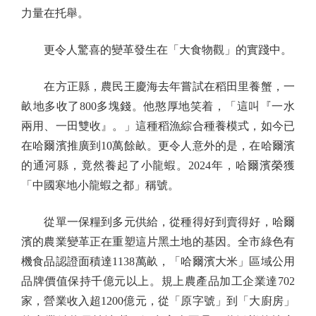
力量在托舉。
更令人驚喜的變革發生在「大食物觀」的實踐中。
在方正縣，農民王慶海去年嘗試在稻田里養蟹，一
畝地多收了800多塊錢。他憨厚地笑着，「這叫『一水
兩用、一田雙收』。」這種稻漁綜合種養模式，如今已
在哈爾濱推廣到10萬餘畝。更令人意外的是，在哈爾濱
的通河縣，竟然養起了小龍蝦。2024年，哈爾濱榮獲
「中國寒地小龍蝦之都」稱號。
從單一保糧到多元供給，從種得好到賣得好，哈爾
濱的農業變革正在重塑這片黑土地的基因。全市綠色有
機食品認證面積達1138萬畝，「哈爾濱大米」區域公用
品牌價值保持千億元以上。規上農產品加工企業達702
家，營業收入超1200億元，從「原字號」到「大廚房」