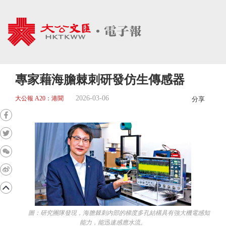
專家藉海膽棘刺研發仿生傳感器
2026-03-06
大公報 A20：港聞
分享
圖：研究團隊發現，海膽棘刺內部的梯度多孔結構具有強大機電感知
能力，能迅速感應水流。