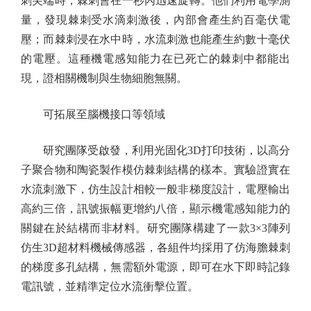
刺尖端時，棘刺會在一秒內迅速旋轉。他們利用電學測
量，發現棘刺受水滴刺激後，內部會產生約百毫伏電
壓；而棘刺浸在水中時，水流刺激也能產生約數十毫伏
的電壓。這種機電感知能力在已死亡的棘刺中都能出
現，證相關機制與生物細胞無關。
可拓展至腦機接口等領域
研究團隊受啟發，利用光固化3D打印技術，以高分
子聚合物和陶瓷製作模仿棘刺結構的樣本。實驗證實在
水流刺激下，仿生設計相較一般非梯度設計，電壓輸出
高約三倍，訊號振幅更增約八倍，顯示機電感知能力的
關鍵在於結構而非材料。研究團隊構建了一款3×3陣列
仿生3D超材料機械傳感器，各組件均採用了仿海膽棘刺
的梯度多孔結構，無需額外電源，即可在水下即時記錄
電訊號，並精準定位水流衝擊位置。