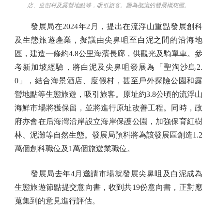
店、度假村及露營地點等，吸引旅客。圖為擬議的發展構想圖。
發展局在2024年2月，提出在流浮山重點發展創科
及生態旅遊產業，擬議由尖鼻咀至白泥之間的沿海地
區，建造一條約4.8公里海濱長廊，供觀光及騎單車。參
考新加坡經驗，將白泥及尖鼻咀發展為「聖淘沙島2.
0」，結合海景酒店、度假村，甚至戶外探險公園和露
營地點等生態旅遊，吸引旅客。原址約3.8公頃的流浮山
海鮮市場將獲保留，並將進行原址改善工程。同時，政
府亦會在后海灣沿岸設立海岸保護公園，加強保育紅樹
林、泥灘等自然生態。發展局預料將為該發展區創造1.2
萬個創科職位及1萬個旅遊業職位。
發展局去年4月邀請市場就發展尖鼻咀及白泥成為
生態旅遊節點提交意向書，收到共19份意向書，正對應
蒐集到的意見進行評估。