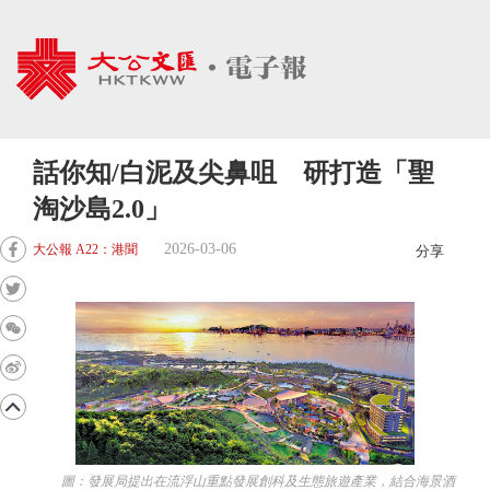
話你知/白泥及尖鼻咀 研打造「聖
淘沙島2.0」
2026-03-06
大公報 A22：港聞
分享
圖：發展局提出在流浮山重點發展創科及生態旅遊產業，結合海景酒