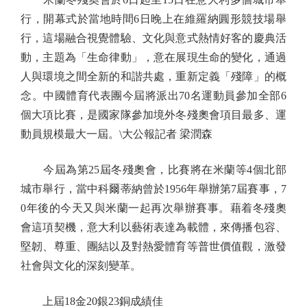
行，開幕式於當地時間6日晚上在維羅納圓形競技場舉
行，這場融合視覺體驗、文化與意式熱情好客的慶典活
動，主題為「生命律動」，意在展現生命的變化，通過
人與環境之間全新的和諧共處，重新定義「殘障」的概
念。中國體育代表團今屆將派出70名運動員參加全部6
個大項比賽，是國家隊參加境外冬殘奧會項目最多、運
動員規模最大一屆。\大公報記者 梁潤森
今屆為第25屆冬殘奧會，比賽將在米蘭等4個北部
城市舉行，當中科爾蒂納曾於1956年舉辦第7屆賽事，7
0年後的今天又與米蘭一起再次舉辦賽事。藉着冬殘奧
會這項契機，意大利以藝術表達為載體，來傳播包容、
堅韌、尊重、團結以及對熱愛體育等普世價值觀，激發
社會與文化的深刻變革。
上屆18金20銀23銅成績佳