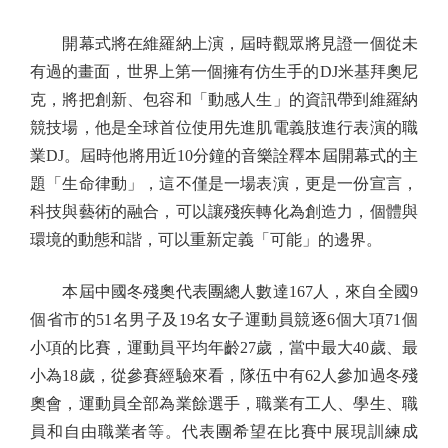
開幕式將在維羅納上演，屆時觀眾將見證一個從未
有過的畫面，世界上第一個擁有仿生手的DJ米基拜奧尼
克，將把創新、包容和「動感人生」的資訊帶到維羅納
競技場，他是全球首位使用先進肌電義肢進行表演的職
業DJ。屆時他將用近10分鐘的音樂詮釋本屆開幕式的主
題「生命律動」，這不僅是一場表演，更是一份宣言，
科技與藝術的融合，可以讓殘疾轉化為創造力，個體與
環境的動態和諧，可以重新定義「可能」的邊界。
本屆中國冬殘奧代表團總人數達167人，來自全國9
個省市的51名男子及19名女子運動員競逐6個大項71個
小項的比賽，運動員平均年齡27歲，當中最大40歲、最
小為18歲，從參賽經驗來看，隊伍中有62人參加過冬殘
奧會，運動員全部為業餘選手，職業有工人、學生、職
員和自由職業者等。代表團希望在比賽中展現訓練成