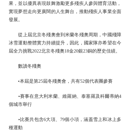
果，並以優異表現鼓舞激勵更多殘疾人參與體育活動，
實現夢想走向更廣闊的人生舞台，推動殘疾人事業全面
發展。
從上屆北京冬殘奧會到米蘭冬殘奧周期，中國殘障
冰雪運動整體實力持續提升，因此，國家隊亦希望在今
屆全力挑戰2022北京冬殘奧18金20銀23銅的歷史佳績。
數讀冬殘奧
•本屆是第25屆冬殘奧會，共有52個代表團參賽
•賽事在意大利米蘭、維羅納、泰塞羅及科爾蒂納4
個城市舉行
•比賽共包含6大項、79個小項，涵蓋雪上和冰上多
種運動