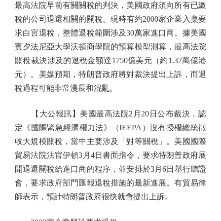
最高法院早前有關關稅的判決，美國政府須向所有已繳
稅的公司退還相關的關稅。現時有約2000家企業入稟要
求白宮退稅，整體退稅範圍涉及30萬家進口商。據美國
賓夕法尼亞大學沃頓商學院的預算模型測算，最高法院
關稅裁決涉及的退稅金額達1750億美元（約1.37萬億港
元）。美媒預期，特朗普政府將對裁決提出上訴，而退
稅過程可能非常漫長和混亂。
【大公報訊】美國最高法院2月20日公布裁決，認
定《國際緊急經濟權力法》（IEEPA）沒有授權總統徵
收大規模關稅，當中主要涉及「對等關稅」。美國國際
貿易法院法官伊頓3月4日書面指令，要求特朗普政府展
開退還關稅給進口商的程序，並安排於3月6日舉行聽證
會，要求政府部門匯報退稅措施的最新進展。有貿易律
師表示，預計特朗普政府很快就會提出上訴。