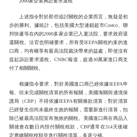
2000家企業興訟要求退稅
上述指令對於那些追討關稅的企業而言，無疑是初
步的勝利。據統計，包括美國大型連鎖超市Costco、聯
邦快遞等在內的2000多家企業已入稟法院，要求政府退
還關稅。法官也明確要求，所有受IEEPA關稅約束的進
口商，均有權享有最高法院裁決帶來的益處，即使沒有
提起訴訟要求退稅。CNBC報道，超過30萬家進口商支
付了相關關稅。
根據指令要求，對於美國進口商已經依據IEEPA申
報、但未完成關稅清算的所有報關，美國海關與邊境保
護局（CBP）不得依據IEEPA有關條款清算；對於清算
已經發生但尚未最終生效的報關，需重新進行清算，扣
除已被最高法院宣布無效的關稅。美國進口商在商品入
關後會在數日內預付關稅稅款，CBP通常在314天後確
定應繳關稅稅額並進行關稅清算，多退少補。