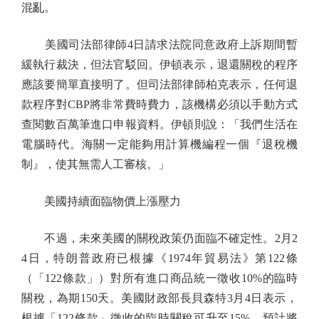
混亂。
美國司法部律師4日請求法院同意政府上訴期間暫
緩執行裁決，但法官駁回。伊頓表示，退還關稅的程序
應該要簡單直接明了。但司法部律師柏克表示，任何退
款程序對CBP將非常費時費力，該機構必須以手動方式
查閱數百萬筆進口申報資料。伊頓則說：「我們生活在
電腦時代。海關一定能夠用計算機編程一個『退稅機
制』，使其無需人工審核。」
美國持續面臨物價上漲壓力
不過，未來美國的關稅政策仍面臨不確定性。2月2
4日，特朗普政府已根據《1974年貿易法》第122條
（「122條款」）對所有進口商品統一徵收10%的臨時
關稅，為期150天。美國財政部長貝森特3月4日表示，
根據「122條款」徵收的臨時關稅可升至15%，預計將