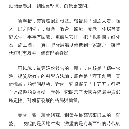
動能更澎湃、韌性更堅實、前景更遼闊。
新舉措，夯實發展新根基。報告將「國之大者」融
入「民之關切」，就業、教育、醫療、養老、住房等關
鍵民生，事事有回響、處處見安排，把「規劃圖」細化
為「施工圖」，真正把發展溫度傳遞到千家萬戶，讓時
代紅利惠及每一個奮鬥的身影。
可以說，貫穿這份報告的「新」，內核是「穩中求
進、提質增效」的科學方法論，底色是「守正創新、實
幹擔當」的鮮明品格。對內，它鳴響了「十五五」征程
全速起跑的發令槍；對外，它昭示了大國在變局中貢獻
確定性、引領新發展的格局與擔當。
春雷一響，萬物昭蘇。迴盪在最高議事殿堂的「驚
蟄」，喚醒的是天地生機，激盪的是向新而行的時代氣