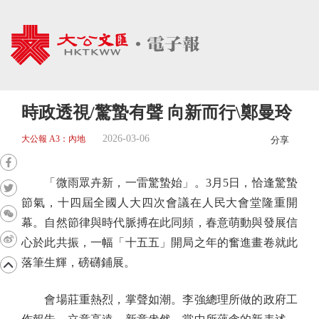
時政透視/驚蟄有聲 向新而行\鄭曼玲
2026-03-06
大公報 A3：內地
分享
「微雨眾卉新，一雷驚蟄始」。3月5日，恰逢驚蟄
節氣，十四屆全國人大四次會議在人民大會堂隆重開
幕。自然節律與時代脈搏在此同頻，春意萌動與發展信
心於此共振，一幅「十五五」開局之年的奮進畫卷就此
落筆生輝，磅礴鋪展。
會場莊重熱烈，掌聲如潮。李強總理所做的政府工