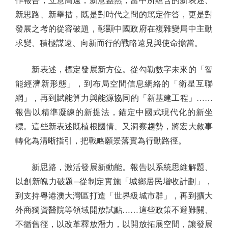
作報告，立意高遠，新意盎然，當中所蘊含的新表述、
新思路、新舉措，既是對時代之問的篤定作答，更是對
發展之考的從容破題，彰顯中國政府在複雜變局中主動
求變、積極謀遠、向新而行的戰略遠見與使命擔當。
新表述，標定發展新方位。從勾勒數字未來的「智
能經濟新形態」，到布局空間信息網絡的「衛星互聯
網」，再到賦能算力與能源協同的「新基建工程」……
報告以精準凝練的新提法，錨定中國式現代化的新坐
標。這些新表述既植根國情、又洞察趨勢，將宏大敘事
轉化為清晰指引，把戰略願景落實為行動路徑。
新思路，激活發展新動能。報告以系統思維解題、
以創新魄力破題─從制定實施「城鄉居民增收計劃」，
到支持粵港澳大灣區打造「世界級城市群」，再到擴大
外商獨資醫院等領域開放試點……這些政策不避難關、
不循舊徑，以改革釋放潛力，以開放拓展空間，讓發展