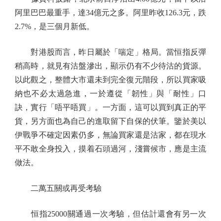
阿里巴巴最重手，達34億元之多。阿里昨收126.3元，跌
2.7%，是三個月新低。
對港股而言，昨日屬於「喘定」格局。當恒指反彈
稍高時，就見有沽盤滲出，顯示仍有不少待沽的貨源。
以此觀之，整體大市還未到完全復元階段，所以買家吸
納也不必太過急進，一於遵從「韌性」與「耐性」口
訣，實行「唔平唔買」。一方面，這可以買到真正的平
貨，另方面也為自己的進取留下自保的伏筆。鑒於美以
伊戰爭不確定因素仍多，無論買家還是沽家，都在現水
平不敢全身投入，摸着石頭過河，淺嘗候市，應是主流
做法。
二萬五關或再受考驗
恒指25000關通過一次考驗，但估計還會有另一次