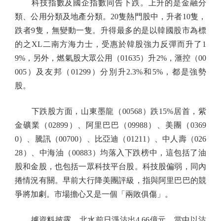
科技指數及國企指數同告下跌。上升的是金融分
類、公用分類及地產分類。20隻熱門股中，升者10隻，
跌者9隻，無變動一隻。升得最多的是以韓國股市為標
的之XL二南方海力士，受惠於韓股強力反彈而升了1
9%，另外，燃氣股大眾公用（01635）升2%，滙控（00
005）及友邦（01299）分別升2.3%和5%，都是強勢
股。
下跌股方面，山東墨龍（00568）跌15%居首，紫
金礦業（02899）、阿里巴巴（09988）、美團（0369
0）、騰訊（00700）、比亞迪（01211）、中人壽（026
28）、中海油（00883）均落入下跌榜中，這包括了油
股和金股，也包括一眾科技平台股。科技股偏弱，同內
捲情況有關。早前大行降美團評級，指與阿里巴巴的競
爭將加劇。市場擔心又是一個「兩敗俱傷」。
據資料披露，北水前日淨沽出4.66億元，當中以沽