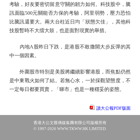
考驗，好友要密切留意守關的韌力如何。科技股中，騰
訊面臨500元關能否力保的考驗，阿里弱勢，壓力恐怕
比騰訊還要大。兩大台柱近日均「狀態欠佳」，其他科
技股暫時不大擂大鼓，也是面對現實的舉措。
內地A股昨日下跌，是港股不敢撒開大步反彈的其
中一個因素。
外圍股市特別是美股將繼續影響港股，而焦點仍然
是中東戰火如何了結。若無心水，一於採觀望態度，不
一定每日都要買賣，「睇市」也是一種穩妥的姿態。
讀大公報PDF版面
香港大公文匯傳媒集團有限公司版權所有
© 1997-2026 WWW.TKWW.HK LIMITED.