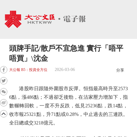
頭牌手記/散戶不宜急進 實行「唔平
唔買」\沈金
2026-03-06
大公報 B5：投資全方位
分享
港股昨日跟隨外圍股市反彈。恒指最高時升至2573
6點，漲486點；不過卻乏後勁，在沽家壓力增加下，指
數輾轉回軟，一度不升反跌，低見25236點，跌14點，
收市報25321點，升71點或0.28%，中止過去的三連跌。
全日總成交3218億元。