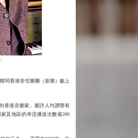
行。
聯同香港管弦樂團（港樂）獻上
的香港音樂家。樂評人均讚譽有
家及地區的串流播放次數逾200