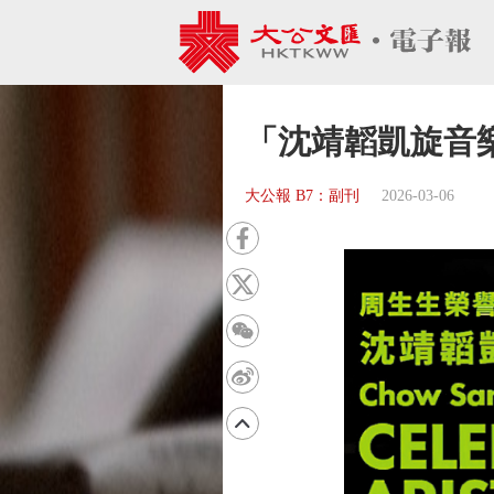
「沈靖韜凱旋音樂
大公報 B7：副刊
2026-03-06