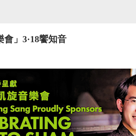
會」3·18饗知音