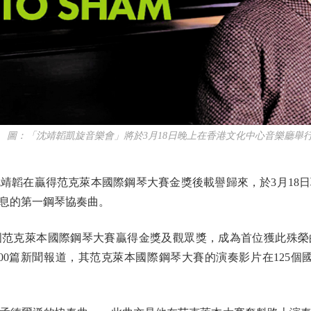
：「沈靖韜凱旋音樂會」將於3月18日晚上在香港文化中心音樂廳舉
韜在贏得范克萊本國際鋼琴大賽金獎後載譽歸來，於3月18日
息的第一鋼琴協奏曲。
范克萊本國際鋼琴大賽贏得金獎及觀眾獎，成為首位獲此殊榮
00篇新聞報道，其范克萊本國際鋼琴大賽的演奏影片在125個國