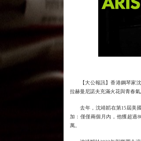
圖
【大公報訊】香港鋼琴家沈靖
拉赫曼尼諾夫充滿火花與青春氣
去年，沈靖韜在第15屆美國
加：僅僅兩個月內，他獲超過8
萬。