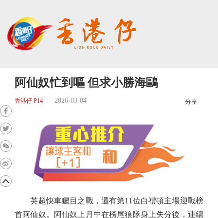
阿仙奴忙到嘔 但求小勝海鷗
2026-03-04
香港仔 P14
分享
英超快車矚目之戰，還有第11位白禮頓主場迎戰榜
首阿仙奴。阿仙奴上月中在榜尾狼隊身上失分後，連續