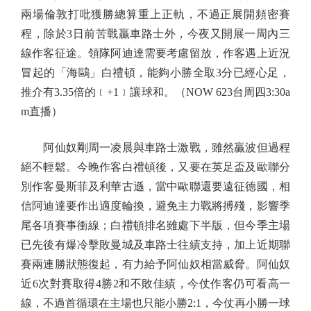
兩場倫敦打吡獲勝總算重上正軌，不過正展開頻密賽
程，除於3日前苦戰贏車路士外，今夜又開展一周內三
線作客征途。領隊阿迪達需要考慮留放，作客遇上近況
冒起的「海鷗」白禮頓，能夠小勝全取3分已經心足，
推介有3.35倍的﹝+1﹞讓球和。（NOW 623台周四3:30a
m直播）
阿仙奴剛周一凌晨與車路士激戰，雖然贏波但過程
絕不輕鬆。今晚作客白禮頓後，又要在英足盃及歐聯分
別作客曼斯菲及利華古遜，當中歐聯還要遠征德國，相
信阿迪達要作出適度輪換，避免主力戰將搏殘，影響季
尾各項賽事衝線；白禮頓排名雖處下半版，但今季主場
已先後有爆冷擊敗曼城及車路士往績支持，加上近期聯
賽兩連勝狀態復起，有力給予阿仙奴相當威脅。阿仙奴
近6次對賽取得4勝2和不敗佳績，今仗作客仍可看高一
線，不過首循環在主場也只能小勝2:1，今仗再小勝一球