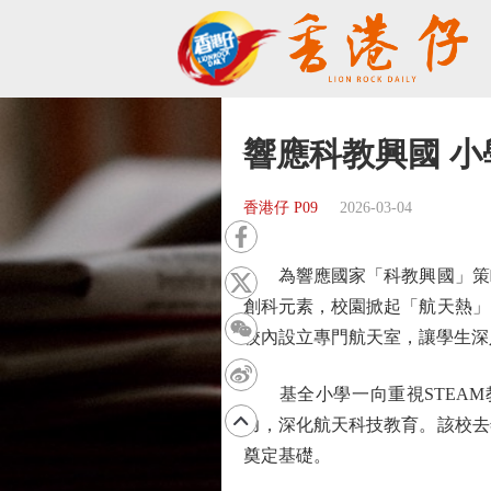
響應科教興國 
香港仔 P09
2026-03-04
為響應國家「科教興國」策略
創科元素，校園掀起「航天熱」
校內設立專門航天室，讓學生深
基全小學一向重視STEAM
力，深化航天科技教育。該校去
奠定基礎。