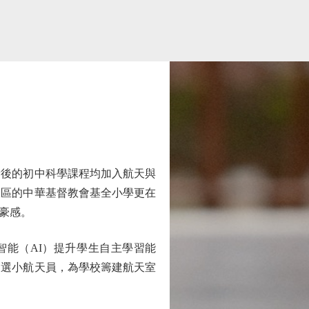
後的初中科學課程均加入航天與
旺區的中華基督教會基全小學更在
豪感。
能（AI）提升學生自主學習能
獲選小航天員，為學校籌建航天室