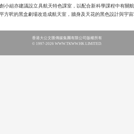
小組亦建議設立具航天特色課室，以配合新科學課程中有關航
,000平方呎的黑盒劇場改造成航天室，牆身及天花的黑色設計與宇
香港大公文匯傳媒集團有限公司版權所有
© 1997-2026 WWW.TKWW.HK LIMITED.