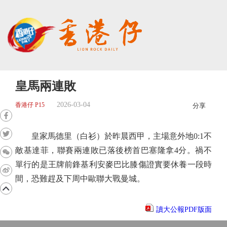
皇馬兩連敗
2026-03-04
香港仔 P15
分享
皇家馬德里（白衫）於昨晨西甲，主場意外地0:1不
敵基達菲，聯賽兩連敗已落後榜首巴塞隆拿4分。禍不
單行的是王牌前鋒基利安麥巴比膝傷證實要休養一段時
間，恐難趕及下周中歐聯大戰曼城。
讀大公報PDF版面