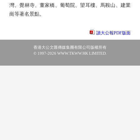
灣、覺林寺、董家橋、葡萄院、望耳樓、馬鞍山、建業
崗等著名景點。
讀大公報PDF版面
香港大公文匯傳媒集團有限公司版權所有
© 1997-2026 WWW.TKWW.HK LIMITED.