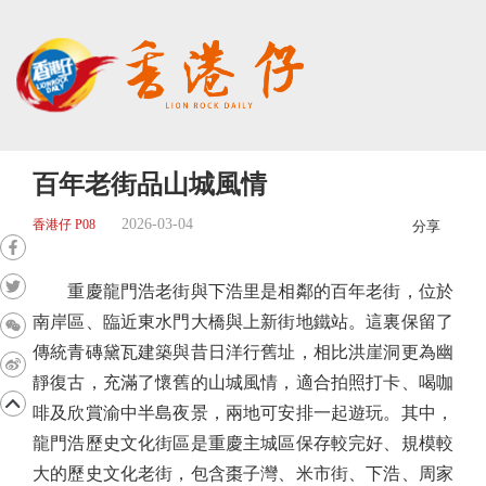
百年老街品山城風情
2026-03-04
香港仔 P08
分享
重慶龍門浩老街與下浩里是相鄰的百年老街，位於
南岸區、臨近東水門大橋與上新街地鐵站。這裏保留了
傳統青磚黛瓦建築與昔日洋行舊址，相比洪崖洞更為幽
靜復古，充滿了懷舊的山城風情，適合拍照打卡、喝咖
啡及欣賞渝中半島夜景，兩地可安排一起遊玩。其中，
龍門浩歷史文化街區是重慶主城區保存較完好、規模較
大的歷史文化老街，包含棗子灣、米市街、下浩、周家