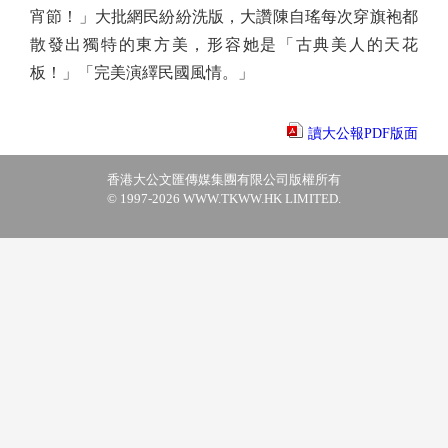
宵節！」大批網民紛紛洗版，大讚陳自瑤每次穿旗袍都
散發出獨特的東方美，形容她是「古典美人的天花
板！」「完美演繹民國風情。」
讀大公報PDF版面
香港大公文匯傳媒集團有限公司版權所有
© 1997-2026 WWW.TKWW.HK LIMITED.