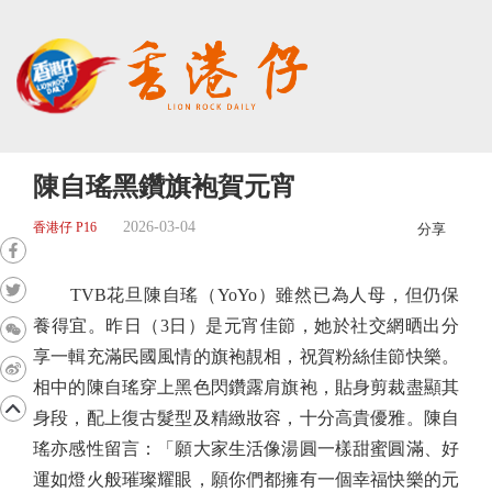
陳自瑤黑鑽旗袍賀元宵
2026-03-04
香港仔 P16
分享
TVB花旦陳自瑤（YoYo）雖然已為人母，但仍保
養得宜。昨日（3日）是元宵佳節，她於社交網晒出分
享一輯充滿民國風情的旗袍靚相，祝賀粉絲佳節快樂。
相中的陳自瑤穿上黑色閃鑽露肩旗袍，貼身剪裁盡顯其
身段，配上復古髮型及精緻妝容，十分高貴優雅。陳自
瑤亦感性留言：「願大家生活像湯圓一樣甜蜜圓滿、好
運如燈火般璀璨耀眼，願你們都擁有一個幸福快樂的元