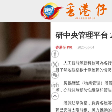
研中央管理平台 
香港仔 P01
2026-03-04
人工智能等新科技可為各行各
目了然地觀察數十條屋邨的情況
房協總監（物業管理）潘源舫
等，亦能開展預防性維修和管理
潘源舫舉例指，負責各屋邨的
邨已安裝太陽能板、風力推動的