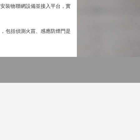
邨安裝物聯網設備並接入平台，實
，包括偵測火苗、感應防煙門是