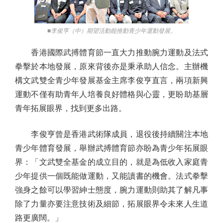
■李俊亨（中）期望活動能推動青少年運動發展。
香港國際武搏體育節一直大力推動腕力運動及法式
拳擊於本地發展，原來背後亦是秉承助人信念。主辦機
構文武雙全青少年發展基金主席李俊亨直言，兩項新興
運動不僅有助青年人培養良好體格與心靈，更盼助基層
青年拓展眼界，找到更多出路。
李俊亨曾是香港武術隊成員，退役後持續關注本地
青少年體育發展，舉辦武搏體育節亦盼為青少年拓展眼
界：「文武雙全基金的成立目的，就是為低收入家庭青
少年提供一個既能做運動，又能讀書的機會。法式拳擊
強身之餘可以學習紳士態度，腕力運動則助其了解凡事
除了力量亦要注意技術及細節，拓展眼界令未來人生道
路更廣闊。」