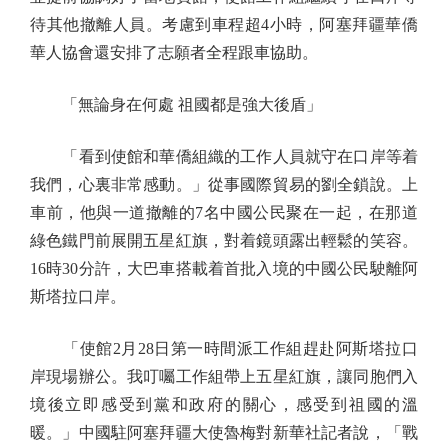
待其他撤離人員。考慮到車程超4小時，阿塞拜疆華僑
華人協會還安排了志願者全程跟車協助。
「無論身在何處 祖國都是強大後盾」
「看到使館和華僑組織的工作人員就守在口岸等着
我們，心裏非常感動。」從事國際貿易的劉全鎖說。上
車前，他與一道撤離的7名中國公民聚在一起，在那道
綠色鐵門前展開五星紅旗，對着鏡頭露出輕鬆的笑容。
16時30分許，大巴車搭載着首批入境的中國公民駛離阿
斯塔拉口岸。
「使館2月28日第一時間派工作組趕赴阿斯塔拉口
岸現場辦公。我叮囑工作組帶上五星紅旗，讓同胞們入
境後立即感受到黨和政府的關心，感受到祖國的溫
暖。」中國駐阿塞拜疆大使魯梅對新華社記者說，「戰