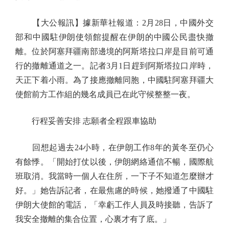
【大公報訊】據新華社報道：2月28日，中國外交
部和中國駐伊朗使領館提醒在伊朗的中國公民盡快撤
離。位於阿塞拜疆南部邊境的阿斯塔拉口岸是目前可通
行的撤離通道之一。記者3月1日趕到阿斯塔拉口岸時，
天正下着小雨。為了接應撤離同胞，中國駐阿塞拜疆大
使館前方工作組的幾名成員已在此守候整整一夜。
行程妥善安排 志願者全程跟車協助
回想起過去24小時，在伊朗工作8年的黃冬至仍心
有餘悸。「開始打仗以後，伊朗網絡通信不暢，國際航
班取消。我當時一個人在住所，一下子不知道怎麼辦才
好。」她告訴記者，在最焦慮的時候，她撥通了中國駐
伊朗大使館的電話，「幸虧工作人員及時接聽，告訴了
我安全撤離的集合位置，心裏才有了底。」