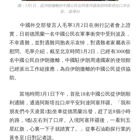
圖：3月1日，從伊朗撤離的中國公民在阿塞拜疆南部阿斯塔拉口岸合
影。\新華社
中國外交部發言人毛寧3月2日在例行記者會上證
實，日前德黑蘭一名中國公民在軍事衝突中受到波及，
不幸遇難，並對遇難同胞表示哀悼，對遇難者家屬表示
慰問。毛寧介紹，截至北京時間3月2日，已經有3000餘
名中國公民自伊朗撤離，中國駐伊朗周邊國家的使領館
已經派出工作組接應，為自伊朗撤離的中國公民提供協
助。
當地時間3月1日下午，首批18名中國公民從伊朗順
利通關，通過阿斯塔拉口岸平安到達阿塞拜疆。「我和
朋友們今天凌晨1點坐車從德黑蘭出發，趕了近8個小時
的路，9點左右到了口岸。入境阿塞拜疆後，一看到五
星紅旗，心裏一下子就踏實了。」從事石油勘探行業的
黃冬至1日對記者說。