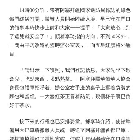
14時30分許，帶有阿塞拜疆國家邊防局標誌的綠色
鐵門緩緩打開，撤離人員開始陸續入境。早已守在門口
的領事李琦快步上前和大家一一握手：「大家放心，到
了這兒就安全了！」順着李琦指的方向，不到50米外，
一間由平房改造的臨時辦公室裏，一面五星紅旗格外醒
目。
「請出示一下護照，我們登記信息。大家先坐下歇
會兒，吃點東西，喝點熱茶。」阿塞拜疆華僑華人協會
會長包禮軍招呼着。辦公室右手邊的桌子上擺着袋裝的
麵包和蛋糕。一大壺紅茶正冒着熱氣，幾個杯子裏已倒
好了茶水。
接下來的行程也已安排妥當。據李琦介紹，使館準
備用大巴車將撤離人員統一轉送至阿塞拜疆首都巴庫，
並提前協調好了當地賓館，使館工作組繼續守在口岸等