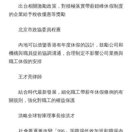
出台相關激勵政策，對積極落實帶薪錯峰休假制度
的企業給予稅收優惠等獎勵
北京市政協委員程雁
內地可以借鑒香港有年度休假的設計，鼓勵公司和
機構與職員提前協調溝通，合理制定不影響公司業務與
職工休假的安排
王才亮律師
結合時代最新發展，細化職工帶薪年休假條例的有
關規則，強化對職工的權益保護
洪略全球智庫理事長徐洪才
社會要逐漸改變「996」等職場低效加班和職場內