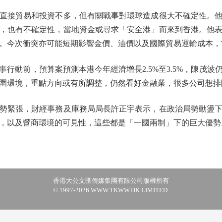
接貿易和投資不多，但有關戰事對環球造成很大不確定性。他
，也有不確定性，當地資金或尋求「安全港」而來到香港。他
。今次衝突亦可能短期影響金價、油價以及國際貿易運輸成本，
動前，預算案預測本港今年經濟增長2.5%至3.5%，陳茂波
圍環境，重點方向或有所調整，仍然看好金融業，很多公司想排
緊張，財經事務及庫務局局長許正宇表示，在政治局勢動盪下
，以及營商環境的可見性，這些都是「一國兩制」下的巨大優勢
香港大公文匯傳媒集團有限公司版權所有
© 1997-2026 WWW.TKWW.HK LIMITED.