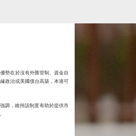
優勢在於沒有外匯管制、資金自
地緣政治或美國債台高築，本港可
他強調，維持該制度有助於提供市
。