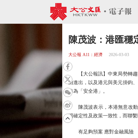
陳茂波：港匯穩
大公報 A11：經濟
2026-03-03
【大公報訊】中東局勢轉趨緊
由進出，以及港元與美元掛鈎、
作為「安全港」。
陳茂波表示，本港無意改動港元
場確定性及政策一致性，而聯繫
有足夠預案 應對金融風險