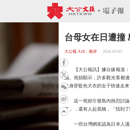
台母女在日遭撞
大公報 A18：兩岸
2026-03-03
【大公報訊】據台媒報道：台
議。視頻顯示，許多觀光客都邊
名身穿藍色大衣的女子快速走
這一視頻引發島內熱烈討論。
了」，還有人起底稱，「找到了
一些台灣網友認為日本人溫和