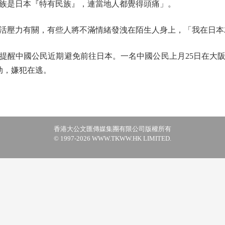
族是日本『特有民族』，連當地人都覺得頭痛」。
壓力有關，有些人將不滿情緒發洩在陌生人身上，「我在日本
醒中國公民近期避免前往日本。一名中國公民上月25日在大阪
劫，嫌犯在逃。
香港大公文匯傳媒集團有限公司版權所有
© 1997-2026 WWW.TKWW.HK LIMITED.