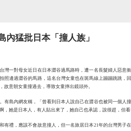
 島內猛批日本「撞人族」
灣一對母女近日在日本澀谷過馬路時，遭一名長髮婦人惡意衝
拍照邊過澀谷的馬路，這名台灣女童也在斑馬線上蹦蹦跳跳，
來，故意朝女童撞過去，導致女童摔出鏡頭外。
有島內網友稱，「曾看到日本人說自己在澀谷也被同一個人撞
啊，她是日本人，有人貼出來了，她自己也承認，說很趕，但看
有禮，應該不會故意撞人，但一名旅居日本21年的台灣男子在