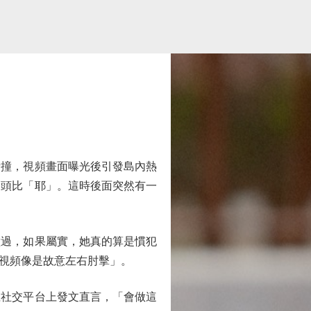
撞，視頻畫面曝光後引發島內熱
回頭比「耶」。這時後面突然有一
過，如果屬實，她真的算是慣犯
視頻像是故意左右肘擊」。
社交平台上發文直言，「會做這