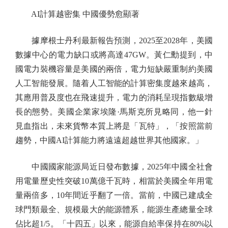
AI計算越密集 中國優勢愈顯著
據摩根士丹利最新報告預測，2025至2028年，美國
數據中心的電力缺口或將高達47GW。黃仁勳提到，中
國電力裝機容量是美國的兩倍，電力短缺嚴重制約美國
人工智能發展。隨着人工智能的計算密集度越來越高，
其應用普及度也在飛速提升，電力的消耗呈現指數級增
長的態勢。美國企業家埃隆·馬斯克所見略同，他一針
見血指出，未來貨幣本質上將是「瓦特」，「按照當前
趨勢，中國AI計算能力將遠遠超越世界其他國家。」
中國國家能源局近日發布數據，2025年中國全社會
用電量歷史性突破10萬億千瓦時，相當於美國全年用電
量兩倍多，10年間近乎翻了一倍。當前，中國已建成全
球門類最全、規模最大的能源體系，能源生產總量全球
佔比超1/5。「十四五」以來，能源自給率保持在80%以