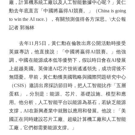
廠，計算機系統工廠以及人工智能數據中心呢？」黃仁
勳去年底直言「中國將贏得AI競賽。」（China is going
to win the AI race.），有關預測值得各方深思。\大公報
記者 郭瀚林
去年11月5日，黃仁勳在倫敦出席公開活動時接受
英媒專訪，他直接說：「中國將贏得AI競賽。」他強
調，中國在能源成本低等優勢下，假以時日會在AI發展
上超越美國。英偉達AI芯片技術遙遙領先，成功背後不
無隱憂。早前，黃仁勳獲美國戰略與國際問題研究中心
（CSIS）邀請出席採訪節目時，把人工智能比作「五層
蛋糕」，分別是：能源、芯片、基礎設施、模型和應
用。他分析，人工智能平台以能源為基石，若缺乏能源
支撐，AI在新興產業中就難以應用和發展。他說：「美
國正在同時建設芯片工廠、超級計算機工廠和人工智能
工廠，它們都需要能源支撐。」