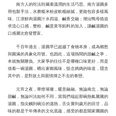
南方人的吃法則藏着溫潤的生活巧思。南方湯圓多
用包製手法，水磨糯米粉皮軟糯細膩，更能包容多樣風
味。江浙鮮肉湯圓汁水四溢、鹹香交融；潮汕鴨母捻追
求流心口感，蟹粉、鹹蛋黃等餡料的加入，讓鹹湯圓的
口感層次愈發豐富。
千百年過去，湯圓早已超越了食物本身，成為鄉愁
與圓滿的具象化符號。也因此，這場熱鬧的甜鹹之爭，
本就無關勝負。大家爭的往往不是哪種口味更好，而是
借着一碗湯圓，晒出家鄉風味，惦念媽媽的味道，隱含
其中的，是對故土與親情揮之不去的眷戀。
元宵之夜，華燈璀璨，暖意融融。無論南北，無論
甜鹹，無論叫法如何不同，當我們端起那碗熱氣騰騰的
湯圓，指尖觸到碗沿的溫熱，舌尖嘗到歲月的回甘，品
味的都是千年傳承的文化底蘊，感受的都是闔家團圓的