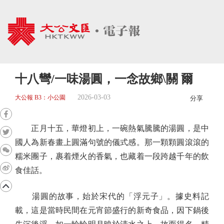
十八彎/一味湯圓，一念故鄉\關 爾
2026-03-03
大公報 B3：小公園
分享
正月十五，華燈初上，一碗熱氣騰騰的湯圓，是中
國人為新春畫上圓滿句號的儀式感。那一顆顆圓滾滾的
糯米團子，裹着煙火的香氣，也藏着一段跨越千年的飲
食佳話。
湯圓的故事，始於宋代的「浮元子」。據史料記
載，這是當時民間在元宵節盛行的新奇食品，因下鍋後