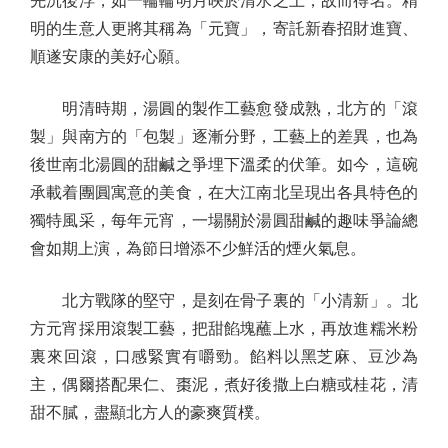
先沉後浮，如一輪輪明月映於清水之上，故而得名。精
明的生意人更將其稱為「元寶」，寄託新春招財進寶、
順遂安康的美好心願。
明清時期，湯圓的製作工藝愈發成熟，北方的「滾
製」與南方的「包製」逐漸分野，工藝上的差異，也為
後世南北湯圓的甜鹹之爭埋下溫柔的伏筆。如今，這碗
承載着團圓寓意的美食，在大江南北呈現出各具特色的
獨特風采，每年元宵，一場關於湯圓甜鹹的趣味爭論總
會如期上演，為節日增添不少鮮活的煙火氣息。
北方戰隊的堅守，是刻在骨子裏的「小清新」。北
方元宵採用滾製工藝，把甜餡塊蘸上水，再放進糯米粉
裏來回滾，口感緊實有嚼勁。餡料以黑芝麻、豆沙為
主，偶爾搭配果仁、棗泥，煮好後撒上白糖或桂花，清
甜不膩，盡顯北方人的豪爽質樸。