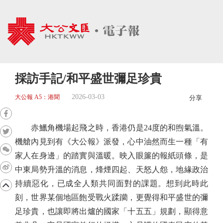
採訪手記/和平盛世彌足珍貴
2026-03-03
大公報 A5：港聞
分享
赤鱲角機場起飛之時，香港仍是24度的和煦氣溫。
機艙內見到有《大公報》派發，心中油然而生一種「有
家人在身邊」的踏實與溫暖。映入眼簾的報紙頭條，是
中東局勢升溫的消息，烽煙四起、天怒人怨，地緣政治
持續惡化，已成全人類共同面對的課題。想到此時此
刻，世界某個地區飽受戰火蹂躪，更覺得和平盛世的彌
足珍貴，也讓即將出爐的國家「十五五」規劃，顯得意