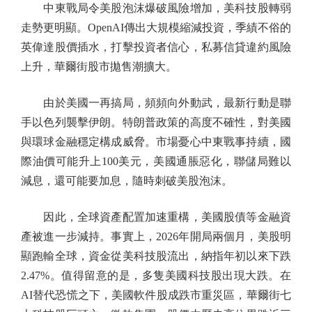
中東戰局令美股泡沫爆破風險增加，美科技股轉弱
走勢更明顯。OpenAI傳出大規模縮減投資，季績不俗的
英偉達股價插水，打擊投資者信心，私募信貸違約風險
上升，華爾街股市拋售潮擴大。
由於美國一再搞局，頻頻向外動武，最新行動是聯
手以色列襲擊伊朗。特朗普政策的高度不確性，對美國
與環球金融穩定構成威脅。市場憂心中東戰事持續，國
際油價可能升上100美元，美國通脹惡化，聯儲局難以
減息，還可能要加息，隨時刺破美股泡沫。
因此，全球資產配置加速重構，美國股債等金融資
產被進一步減持。事實上，2026年開局兩個月，美股明
顯跑輸全球，資金從美科技股流出，納指年初以來下跌
2.47%。值得留意的是，多隻美國科技股出現大跌。在
AI替代恐慌之下，美國軟件股成跌市重災區，華爾街七