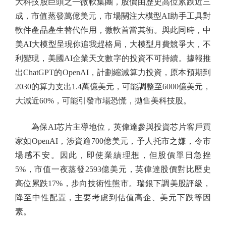
大科技股巨頭之一微軟集團，股價由歷史高位累跌近三
成，市值蒸發萬億美元，市場關注大模型AI助手工具對
軟件產品產生替代作用，微軟首當其衝。與此同時，中
美AI大模型呈現你追我趕格局，大模型月費競爭大，不
利變現，美國AI企業天文數字的投資不可持續。據報推
出ChatGPT的OpenAI，計劃縮減算力投資，原本預期到
2030的算力支出1.4萬億美元，可能調整至6000億美元，
大減近60%，可能引發市場恐慌，拋售美科技股。
為保AI芯片主導地位，英偉達參與投資芯片客戶買
家如OpenAI，涉資逾700億美元，予人托市之嫌，令市
場感不安。因此，即使業績理想，但股價單日急挫
5%，市值一夜蒸發2593億美元，英偉達股價對比歷史
高位累跌17%，步向技術性熊市。瑞銀下調美股評級，
降至中性配置，主要考慮到估值高企、美元下跌等因
素。