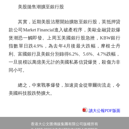
美股拋售潮擴至銀行股
其實，近期美股沽壓開始擴散至銀行股，英抵押貸
款公司Market Financial進入破產程序，美歐金融貸款爆
煲潮恐一觸即發。上周五美國銀行股急挫，KBW銀行
指數單日跌4.9%，為去年4月後最大跌幅，摩根士丹
利、富國銀行及美銀分別錄得6.2%、5.6%、4.7%跌幅，
一旦規模以萬億美元計的美國私募信貸爆煲，殺傷力非
同小可。
總之，中東戰事爆發，加速資金從華爾街流走，令
美國科技股跌勢擴大。
讀大公報PDF版面
香港大公文匯傳媒集團有限公司版權所有